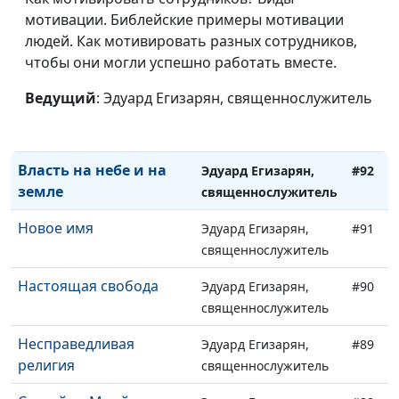
мотивации. Библейские примеры мотивации
священнослужитель
людей. Как мотивировать разных сотрудников,
Ты - мне, я - тебе
Эдуард Егизарян,
#94
чтобы они могли успешно работать вместе.
священнослужитель
Ведущий
: Эдуард Егизарян, священнослужитель
Брачный пир
Эдуард Егизарян,
#93
священнослужитель
Власть на небе и на
Эдуард Егизарян,
#92
земле
священнослужитель
Новое имя
Эдуард Егизарян,
#91
священнослужитель
Настоящая свобода
Эдуард Егизарян,
#90
священнослужитель
Несправедливая
Эдуард Егизарян,
#89
религия
священнослужитель