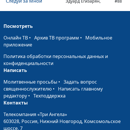
Следуй за Мной
Эдуард Егизарян,
#88
священнослужитель
Дверь овцам
Эдуард Егизарян,
#87
Посмотреть
священнослужитель
Онлайн ТВ
•
Архив ТВ программ
•
Мобильное
Царство Божье
Эдуард Егизарян,
#86
приложение
священнослужитель
Политика обработки персональных данных и
Наказание Божье
Эдуард Егизарян,
#85
конфиденциальности
священнослужитель
Написать
Воля Божья
Эдуард Егизарян,
#84
Молитвенные просьбы
•
Задать вопрос
священнослужитель
священнослужителю
•
Написать главному
Преобразование
редактору
•
Техподдержка
Эдуард Егизарян,
#83
сознания
Контакты
священнослужитель
Скрытое сокровище
Телекомпания «Три Ангела»
Эдуард Егизарян,
#82
603028,
Россия, Нижний Новгород,
Комсомольское
священнослужитель
шоссе, 7