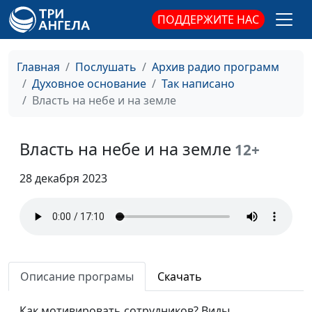
Иоанна
священнослужитель
ПОДДЕРЖИТЕ НАС
Христос в евангелии от
Павел Гончар,
#101
Марка
священнослужитель
Главная
Послушать
Архив радио программ
Христос в Евангелии от
Духовное основание
Так написано
Павел Гончар,
#100
Матфея
Власть на небе и на земле
священнослужитель
Власть Христа и мое
Александр Трусюк,
#99
служение
Власть на небе и на земле
священнослужитель
12+
Блудный сын и
Александр Трусюк,
#98
28 декабря 2023
праведный сын
священнослужитель
Золотое правило
Александр Трусюк,
#97
священнослужитель
Победитель должен
Александр Трусюк,
#96
Описание програмы
Скачать
умереть
священнослужитель
Истина о Царстве
Как мотивировать сотрудников? Виды
Александр Трусюк,
#95