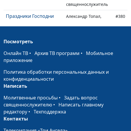
священнослужитель
Праздники Господни
Александр Топал,
#380
священнослужитель
Почет и уважение
Александр Топал,
#379
Посмотреть
священнослужитель
Онлайн ТВ
•
Архив ТВ программ
•
Мобильное
Рождение свыше
Александр Топал,
#378
приложение
священнослужитель
Политика обработки персональных данных и
Человек на обочине
Александр Топал,
#377
конфиденциальности
священнослужитель
Написать
Стадо и пастух
Александр Топал,
#376
Молитвенные просьбы
•
Задать вопрос
священнослужитель
священнослужителю
•
Написать главному
Проклятая смоковница
редактору
•
Техподдержка
Александр Топал,
#375
Контакты
священнослужитель
Молчание на небе
Телекомпания «Три Ангела»
Александр Топал,
#374