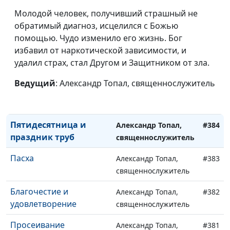
(вторая часть)
священнослужитель
Молодой человек, получивший страшный не
Закон и Христос
обратимый диагноз, исцелился с Божью
Юрий Потапов,
#387
(первая часть)
помощью. Чудо изменило его жизнь. Бог
священнослужитель
избавил от наркотической зависимости, и
Юбилейный год
Александр Топал,
#386
удалил страх, стал Другом и Защитником от зла.
священнослужитель
Ведущий
: Александр Топал, священнослужитель
День искупления. Кущи.
Александр Топал,
#385
священнослужитель
Пятидесятница и
Александр Топал,
#384
праздник труб
священнослужитель
Пасха
Александр Топал,
#383
священнослужитель
Благочестие и
Александр Топал,
#382
удовлетворение
священнослужитель
Просеивание
Александр Топал,
#381