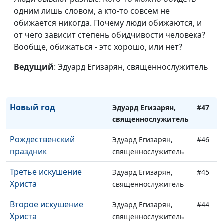
Смысл страданий
одним лишь словом, а кто-то совсем не
Эдуард Егизарян,
#50
обижается никогда. Почему люди обижаются, и
священнослужитель
от чего зависит степень обидчивости человека?
Безусловная любовь
Эдуард Егизарян,
#49
Вообще, обижаться - это хорошо, или нет?
Бога
священнослужитель
Ведущий
: Эдуард Егизарян, священнослужитель
В руках Вседержителя
Эдуард Егизарян,
#48
священнослужитель
Новый год
Эдуард Егизарян,
#47
священнослужитель
Рождественский
Эдуард Егизарян,
#46
праздник
священнослужитель
Третье искушение
Эдуард Егизарян,
#45
Христа
священнослужитель
Второе искушение
Эдуард Егизарян,
#44
Христа
священнослужитель