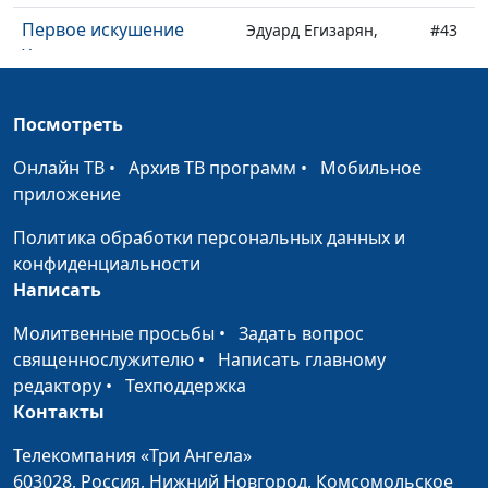
Первое искушение
Эдуард Егизарян,
#43
Христа
священнослужитель
Молитва Иависа
Эдуард Егизарян,
#42
Посмотреть
священнослужитель
Онлайн ТВ
•
Архив ТВ программ
•
Мобильное
Как пережить духовный
Павел Гончар,
#41
приложение
кризис
священнослужитель
Политика обработки персональных данных и
Божий дар счастья
Павел Гончар,
#40
конфиденциальности
священнослужитель
Написать
Посредническая
Павел Гончар,
#39
Молитвенные просьбы
•
Задать вопрос
молитва
священнослужитель
священнослужителю
•
Написать главному
Секрет духовной силы
редактору
•
Техподдержка
Павел Гончар,
#38
Контакты
священнослужитель
Павел в Кесарии
Телекомпания «Три Ангела»
Павел Гончар,
#37
603028,
Россия, Нижний Новгород,
Комсомольское
священнослужитель