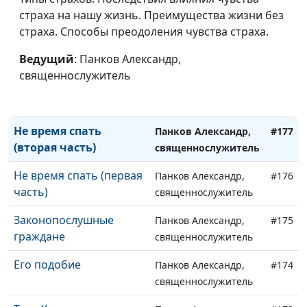
Отношение к
Панков Александр,
#179
страха на нашу жизнь. Преимущества жизни без
немощным в вере
священнослужитель
страха. Способы преодоления чувства страха.
(вторая часть)
Ведущий
: Панков Александр,
Отношение к
Панков Александр,
#178
священнослужитель
немощным в вере
священнослужитель
(первая часть)
Не время спать
Панков Александр,
#177
(вторая часть)
священнослужитель
Не время спать (первая
Панков Александр,
#176
часть)
священнослужитель
Законопослушные
Панков Александр,
#175
граждане
священнослужитель
Его подобие
Панков Александр,
#174
священнослужитель