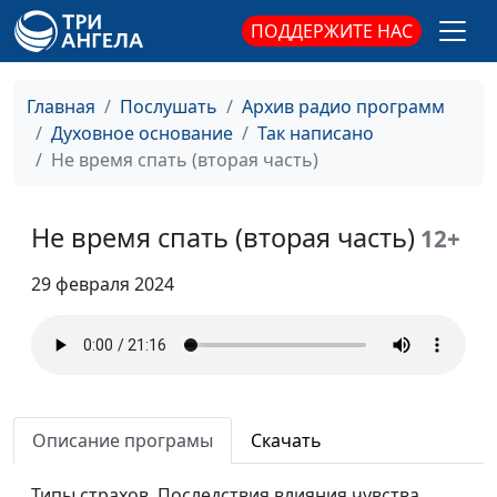
Единая семья (вторая
Панков Александр,
#185
ПОДДЕРЖИТЕ НАС
часть)
священнослужитель
Единая семья (первая
Панков Александр,
#184
Главная
Послушать
Архив радио программ
часть)
священнослужитель
Духовное основание
Так написано
Не время спать (вторая часть)
Соответствующее
Панков Александр,
#183
служение (вторая
священнослужитель
часть)
Не время спать (вторая часть)
12+
Соответствующее
Панков Александр,
#182
29 февраля 2024
служение (первая
священнослужитель
часть)
Носите бремена друг
Панков Александр,
#181
друга (вторая часть)
священнослужитель
Носите бремена друг
Описание програмы
Скачать
Панков Александр,
#180
друга (первая часть)
священнослужитель
Типы страхов. Последствия влияния чувства