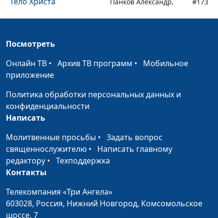
Тело Христа
Панков Александр,
#173
священнослужитель
Живая Жертва (вторая
Панков Александр,
#172
Посмотреть
часть)
священнослужитель
Онлайн ТВ
•
Архив ТВ программ
•
Мобильное
Живая Жертва (первая
Панков Александр,
#171
приложение
часть)
священнослужитель
Политика обработки персональных данных и
Бог исполняет свои
Панков Александр,
#170
конфиденциальности
обещания (вторая
священнослужитель
Написать
часть)
Молитвенные просьбы
•
Задать вопрос
Бог исполняет свои
Панков Александр,
#169
священнослужителю
•
Написать главному
обещания (первая
священнослужитель
редактору
•
Техподдержка
часть)
Контакты
Трагедия Еврейского
Панков Александр,
#168
Телекомпания «Три Ангела»
народа (вторая часть)
священнослужитель
603028,
Россия, Нижний Новгород,
Комсомольское
Трагедия Еврейского
шоссе, 7
Панков Александр,
#167