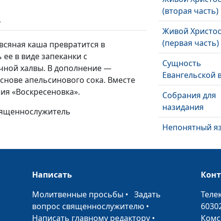
(вторая часть)
ь
Живой Христо
(первая часть)
всяная каша превратится в
 ее в виде запеканки с
Сущность
чной халвы. В дополнение —
Евангельской 
снове апельсинового сока. Вместе
рия «Воскресеновка».
Собрания для
назидания
священнослужитель
Непонятный я
Духовные дар
Написать
Кон
Превосходней
•
Молитвенные просьбы
•
Задать
Теле
путь (вторая ч
вопрос священнослужителю
•
6030
Написать главному редактору
•
Комс