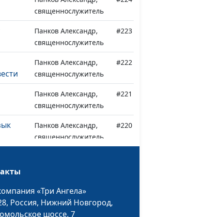
священнослужитель
с
Панков Александр,
#223
священнослужитель
Панков Александр,
#222
вести
священнослужитель
Панков Александр,
#221
священнослужитель
зык
Панков Александр,
#220
священнослужитель
ы
Панков Александр,
#219
священнослужитель
такты
ший
Панков Александр,
#218
компания «Три Ангела»
асть)
священнослужитель
28,
Россия, Нижний Новгород,
омольское шоссе, 7