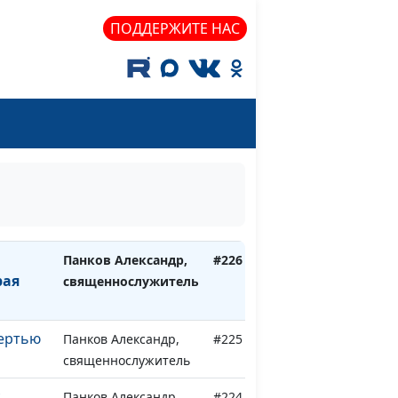
ПОДДЕРЖИТЕ НАС
Панков Александр,
#230
й
священнослужитель
ста
Панков Александр,
#229
священнослужитель
корби
Панков Александр,
#228
священнослужитель
Панков Александр,
#227
священнослужитель
Панков Александр,
#226
рая
священнослужитель
мертью
Панков Александр,
#225
священнослужитель
с
Панков Александр,
#224