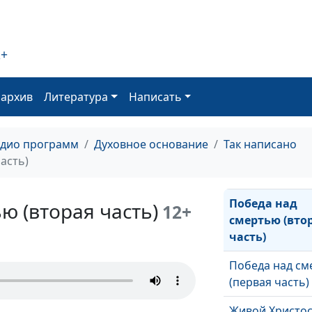
Устранение
недоразумени
2+
Страдания Хри
оархив
Литература
Написать
Утешитель в с
адио программ
Духовное основание
Так написано
Дело Господа
асть)
Победа над
ю (вторая часть)
12+
смертью (вто
часть)
Победа над с
(первая часть)
Живой Христо