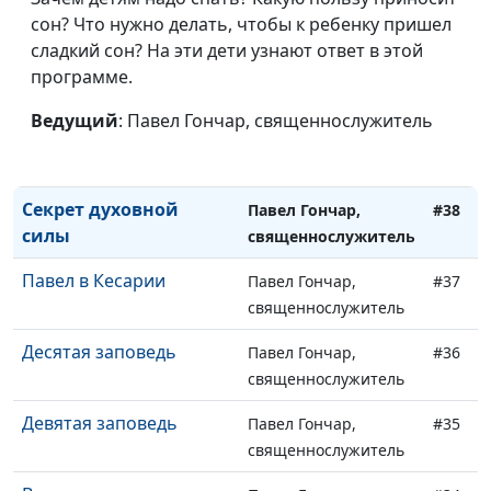
кризис
сон? Что нужно делать, чтобы к ребенку пришел
священнослужитель
сладкий сон? На эти дети узнают ответ в этой
Божий дар счастья
Павел Гончар,
#40
программе.
священнослужитель
Ведущий
: Павел Гончар, священнослужитель
Посредническая
Павел Гончар,
#39
молитва
священнослужитель
Секрет духовной
Павел Гончар,
#38
силы
священнослужитель
Павел в Кесарии
Павел Гончар,
#37
священнослужитель
Десятая заповедь
Павел Гончар,
#36
священнослужитель
Девятая заповедь
Павел Гончар,
#35
священнослужитель