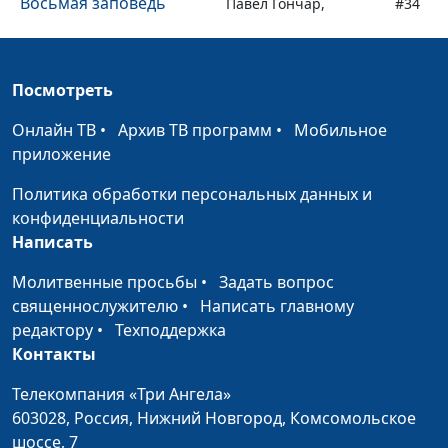
Восьмая заповедь
Павел Гончар,
#34
священнослужитель
Седьмая заповедь
Павел Гончар,
#33
Посмотреть
священнослужитель
Онлайн ТВ
•
Архив ТВ программ
•
Мобильное
Шестая заповедь
Павел Гончар,
#32
приложение
священнослужитель
Политика обработки персональных данных и
Пятая заповедь
Павел Гончар,
#31
конфиденциальности
священнослужитель
Написать
Четвертая заповедь
Павел Гончар,
#30
Молитвенные просьбы
•
Задать вопрос
священнослужитель
священнослужителю
•
Написать главному
Третья заповедь
редактору
•
Техподдержка
Павел Гончар,
#29
Контакты
священнослужитель
Вторая заповедь
Телекомпания «Три Ангела»
Павел Гончар,
#28
603028,
Россия, Нижний Новгород,
Комсомольское
священнослужитель
шоссе, 7