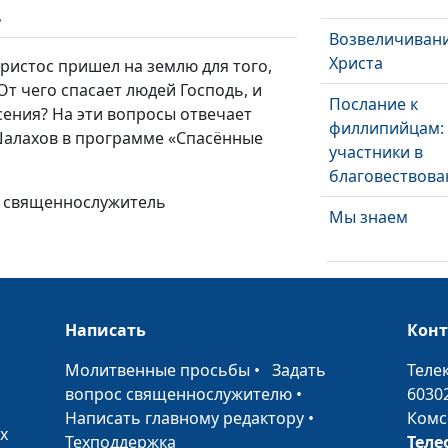
ь
Возвеличиван
Христа
Христос пришел на землю для того,
От чего спасает людей Господь, и
Послание к
асения? На эти вопросы отвечает
филлипийцам:
Шалахов в программе «Спасённые
участники в
благовествова
, священнослужитель
Мы знаем
Дерзновенная
молитва
Написать
Кон
Мы продолжа
•
Молитвенные просьбы
•
Задать
Теле
верить
вопрос священнослужителю
•
6030
Побеждающая 
Написать главному редактору
•
Комс
х
Техподдержка
Теле