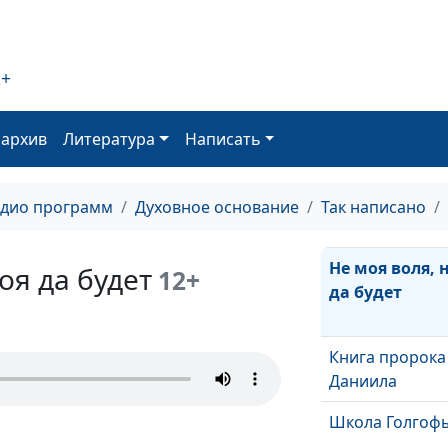
праведные о Г
Несостоявший
ученик Христа
2+
Кто будет веро
креститься, сп
оархив
Литература
Написать
будет
Он взял на Се
адио программ
Духовное основание
Так написано
немощи
Не моя воля, 
оя да будет
12+
да будет
Книга пророка
Даниила
Школа Голгоф