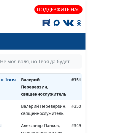
осподе
священнослужитель
ПОДДЕРЖИТЕ НАС
ся
Валерий Переверзин,
#354
священнослужитель
вать и
Валерий Переверзин,
#353
асен
священнослужитель
бя наши
Валерий Переверзин,
#352
Не моя воля, но Твоя да будет
священнослужитель
но Твоя
Валерий
#351
Переверзин,
священнослужитель
Валерий Переверзин,
#350
священнослужитель
ы
Александр Панков,
#349
священнослужитель