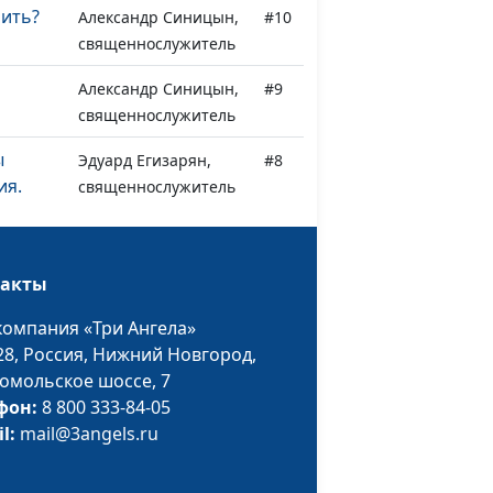
рить?
Александр Синицын,
#10
священнослужитель
Александр Синицын,
#9
священнослужитель
ы
Эдуард Егизарян,
#8
ия.
священнослужитель
ы
Эдуард Егизарян,
#7
ия.
такты
священнослужитель
ерном
компания «Три Ангела»
28,
Россия, Нижний Новгород,
омольское шоссе, 7
ы
Эдуард Егизарян,
#6
фон:
8 800 333-84-05
ия.
священнослужитель
il:
mail@3angels.ru
ы
Эдуард Егизарян,
#5