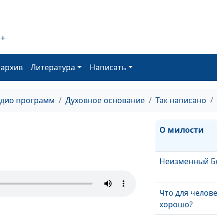
Воззови ко Мне
услышу тебя
Золотое прави
2+
Давид в пещер
оархив
Литература
Написать
Одоллам
Притча о блуд
адио программ
Духовное основание
Так написано
сыне
О милости
Неизменный Б
Что для челов
хорошо?