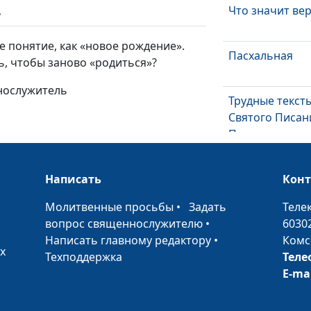
Что значит ве
ь
 понятие, как «новое рождение».
Пасхальная
ь, чтобы заново «родиться»?
нослужитель
Трудные текст
Святого Писан
Пятая печать
Трудные текст
Написать
Святого Писан
Кон
Притча о нев
•
Молитвенные просьбы
•
Задать
Теле
управителе
вопрос священнослужителю
•
6030
Написать главному редактору
•
Комс
Трудные текст
х
Техподдержка
Теле
Святого Писан
E-ma
Спиритизм
Трудные текст