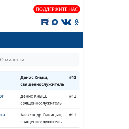
, и Я
Александр Синявин,
#17
ПОДДЕРЖИТЕ НАС
священнослужитель
ло
Александр Синявин,
#16
священнослужитель
е
Денис Кныш,
#15
священнослужитель
ном
Денис Кныш,
#14
О милости
священнослужитель
Денис Кныш,
#13
священнослужитель
ог
Денис Кныш,
#12
священнослужитель
ека
Александр Синицын,
#11
священнослужитель