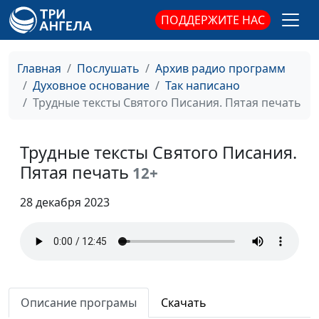
Каков Бог?
Александр Синявин,
#18
ПОДДЕРЖИТЕ НАС
священнослужитель
Воззови ко Мне, и Я
Александр Синявин,
#17
Главная
Послушать
Архив радио программ
услышу тебя
священнослужитель
Духовное основание
Так написано
Трудные тексты Святого Писания. Пятая печать
Золотое правило
Александр Синявин,
#16
священнослужитель
Трудные тексты Святого Писания.
Давид в пещере
Денис Кныш,
#15
Одоллам
Пятая печать
священнослужитель
12+
Притча о блудном сыне
Денис Кныш,
#14
28 декабря 2023
священнослужитель
О милости
Денис Кныш,
#13
священнослужитель
Неизменный Бог
Денис Кныш,
#12
Описание програмы
Скачать
священнослужитель