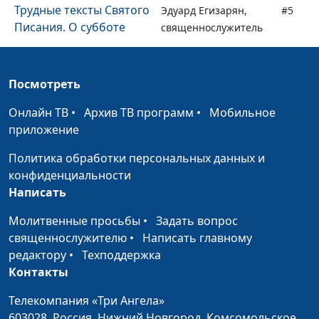
Трудные тексты Святого
Эдуард Егизарян,
#5
Писания. О субботе
священнослужитель
Трудные тексты Святого
Эдуард Егизарян,
#4
Писания. Жесток ли
священнослужитель
Посмотреть
Бог?
Онлайн ТВ
•
Архив ТВ программ
•
Мобильное
Трудные тексты Святого
Эдуард Егизарян,
#3
приложение
Писания. Вина отцов на
священнослужитель
детях?
Политика обработки персональных данных и
конфиденциальности
Трудные тексты Святого
Эдуард Егизарян,
#2
Написать
Писания. Обрезание
священнослужитель
Молитвенные просьбы
•
Задать вопрос
Трудные тексты Святого
Эдуард Егизарян,
#1
священнослужителю
•
Написать главному
Писания. Грех у дверей
священнослужитель
редактору
•
Техподдержка
Контакты
Телекомпания «Три Ангела»
603028,
Россия, Нижний Новгород,
Комсомольское