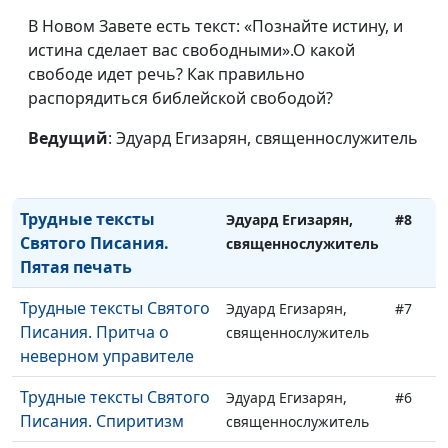
Что для человека
В Новом Завете есть текст: «Познайте истину, и
Александр Синицын,
#11
хорошо?
истина сделает вас свободными».О какой
священнослужитель
свободе идет речь? Как правильно
Что значит верить?
Александр Синицын,
#10
распорядиться библейской свободой?
священнослужитель
Ведущий
: Эдуард Егизарян, священнослужитель
Пасхальная
Александр Синицын,
#9
священнослужитель
Трудные тексты
Эдуард Егизарян,
#8
Святого Писания.
священнослужитель
Пятая печать
Трудные тексты Святого
Эдуард Егизарян,
#7
Писания. Притча о
священнослужитель
неверном управителе
Трудные тексты Святого
Эдуард Егизарян,
#6
Писания. Спиритизм
священнослужитель