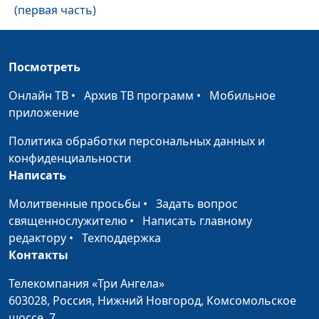
(первая часть)
Не время спать (вторая
Панков Александр,
#177
часть)
священнослужитель
Посмотреть
Не время спать (первая
Панков Александр,
#176
Онлайн ТВ
•
Архив ТВ программ
•
Мобильное
часть)
священнослужитель
приложение
Законопослушные
Панков Александр,
#175
Политика обработки персональных данных и
граждане
священнослужитель
конфиденциальности
Написать
Его подобие
Панков Александр,
#174
священнослужитель
Молитвенные просьбы
•
Задать вопрос
священнослужителю
•
Написать главному
Тело Христа
Панков Александр,
#173
редактору
•
Техподдержка
священнослужитель
Контакты
Живая Жертва (вторая
Панков Александр,
#172
Телекомпания «Три Ангела»
часть)
священнослужитель
603028,
Россия, Нижний Новгород,
Комсомольское
Живая Жертва (первая
шоссе, 7
Панков Александр,
#171