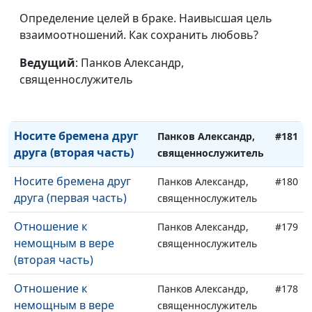
Соответствующее
Панков Александр,
#183
Определение целей в браке. Наивысшая цель
служение (вторая
священнослужитель
взаимоотношений. Как сохранить любовь?
часть)
Ведущий
: Панков Александр,
Соответствующее
Панков Александр,
#182
священнослужитель
служение (первая
священнослужитель
часть)
Носите бремена друг
Панков Александр,
#181
друга (вторая часть)
священнослужитель
Носите бремена друг
Панков Александр,
#180
друга (первая часть)
священнослужитель
Отношение к
Панков Александр,
#179
немощным в вере
священнослужитель
(вторая часть)
Отношение к
Панков Александр,
#178
немощным в вере
священнослужитель