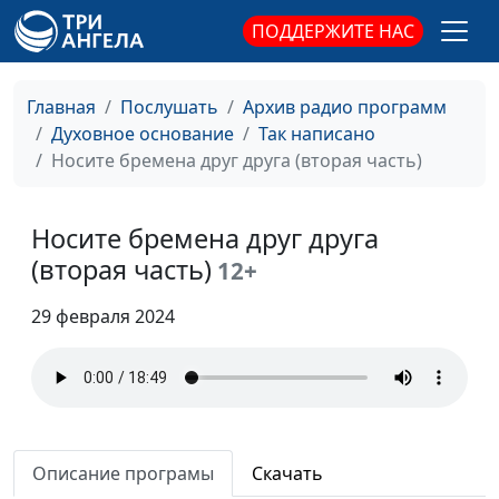
Мудрость Божья
Панков Александр,
#190
ПОДДЕРЖИТЕ НАС
священнослужитель
Божьи орудия
Панков Александр,
#189
Главная
Послушать
Архив радио программ
священнослужитель
Духовное основание
Так написано
Кризис в Коринфе
Панков Александр,
#188
Носите бремена друг друга (вторая часть)
(третья часть)
священнослужитель
Кризис в Коринфе
Панков Александр,
#187
Носите бремена друг друга
(вторая часть)
священнослужитель
(вторая часть)
12+
Кризис в Коринфе
Панков Александр,
#186
29 февраля 2024
(первая часть)
священнослужитель
Единая семья (вторая
Панков Александр,
#185
часть)
священнослужитель
Единая семья (первая
Панков Александр,
#184
часть)
Описание програмы
Скачать
священнослужитель