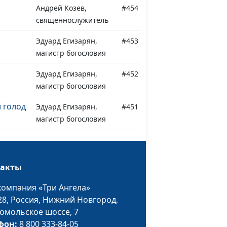
Андрей Козев,
#454
священнослужитель
Эдуард Егизарян,
#453
магистр богословия
Эдуард Егизарян,
#452
магистр богословия
 голод
Эдуард Егизарян,
#451
магистр богословия
мир
Эдуард Егизарян,
#450
магистр богословия
такты
Эдуард Егизарян,
#449
елия
магистр богословия
компания «Три Ангела»
28,
Россия, Нижний Новгород,
ста
Эдуард Егизарян,
#448
омольское шоссе, 7
магистр богословия
фон:
8 800 333-84-05