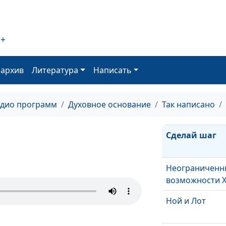
Отношение к
несправедлив
Власть языка
2+
Чего не мог сд
оархив
Литература
Написать
Христос?
Каждому свое
адио программ
Духовное основание
Так написано
благословени
Сделай шаг
Неограниченн
возможности 
Ной и Лот