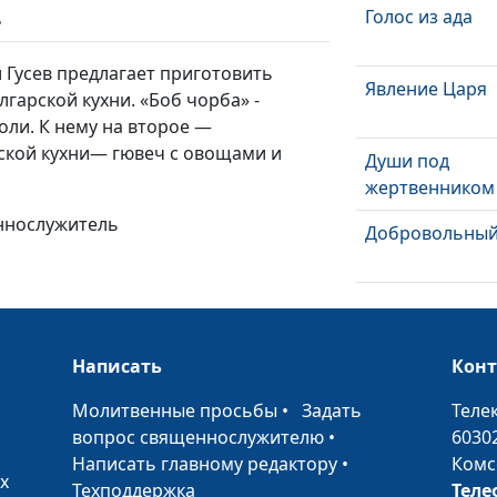
Голос из ада
ь
Гусев предлагает приготовить
Явление Царя
гарской кухни. «Боб чорба» -
оли. К нему на второе —
ской кухни— гювеч с овощами и
Души под
жертвенником
еннослужитель
Добровольный
Похищенный 
Написать
Кон
Победоносное
шествие Еванг
•
Молитвенные просьбы
•
Задать
Теле
вопрос священнослужителю
•
6030
Воцарение Хри
Написать главному редактору
•
Комс
х
Техподдержка
Теле