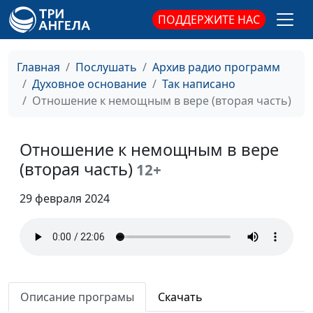
священнослужитель
ПОДДЕРЖИТЕ НАС
Кризис в Коринфе
Панков Александр,
#188
(третья часть)
священнослужитель
Главная
Послушать
Архив радио программ
Духовное основание
Так написано
Кризис в Коринфе
Панков Александр,
#187
Отношение к немощным в вере (вторая часть)
(вторая часть)
священнослужитель
Кризис в Коринфе
Панков Александр,
#186
Отношение к немощным в вере
(первая часть)
священнослужитель
(вторая часть)
12+
Единая семья (вторая
Панков Александр,
#185
часть)
священнослужитель
29 февраля 2024
Единая семья (первая
Панков Александр,
#184
часть)
священнослужитель
Соответствующее
Панков Александр,
#183
служение (вторая
священнослужитель
Описание програмы
Скачать
часть)