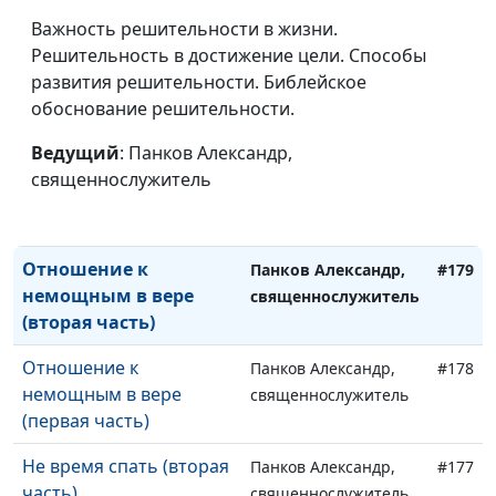
Соответствующее
Важность решительности в жизни.
Панков Александр,
#182
служение (первая
Решительность в достижение цели. Способы
священнослужитель
часть)
развития решительности. Библейское
обоснование решительности.
Носите бремена друг
Панков Александр,
#181
друга (вторая часть)
Ведущий
: Панков Александр,
священнослужитель
священнослужитель
Носите бремена друг
Панков Александр,
#180
друга (первая часть)
священнослужитель
Отношение к
Панков Александр,
#179
немощным в вере
священнослужитель
(вторая часть)
Отношение к
Панков Александр,
#178
немощным в вере
священнослужитель
(первая часть)
Не время спать (вторая
Панков Александр,
#177
часть)
священнослужитель