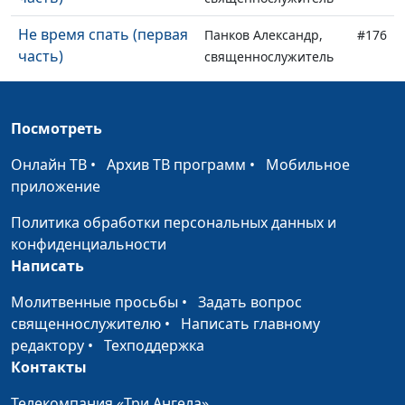
Не время спать (первая
Панков Александр,
#176
часть)
священнослужитель
Законопослушные
Панков Александр,
#175
граждане
священнослужитель
Посмотреть
Его подобие
Панков Александр,
#174
Онлайн ТВ
•
Архив ТВ программ
•
Мобильное
священнослужитель
приложение
Тело Христа
Панков Александр,
#173
Политика обработки персональных данных и
священнослужитель
конфиденциальности
Написать
Живая Жертва (вторая
Панков Александр,
#172
часть)
священнослужитель
Молитвенные просьбы
•
Задать вопрос
священнослужителю
•
Написать главному
Живая Жертва (первая
Панков Александр,
#171
редактору
•
Техподдержка
часть)
священнослужитель
Контакты
Бог исполняет свои
Панков Александр,
#170
Телекомпания «Три Ангела»