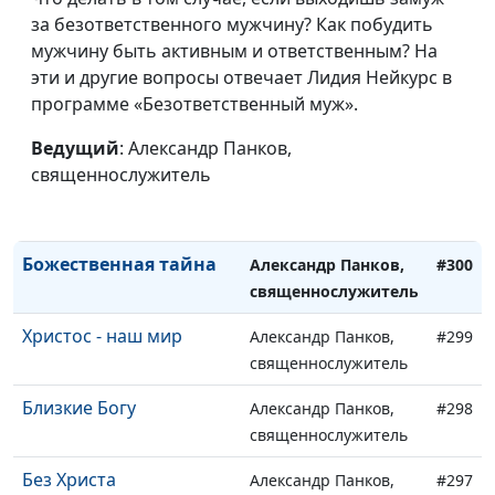
церкви Христа
священнослужитель
за безответственного мужчину? Как побудить
Сохраняя единство
мужчину быть активным и ответственным? На
Александр Панков,
#303
эти и другие вопросы отвечает Лидия Нейкурс в
священнослужитель
программе «Безответственный муж».
Укорененные и
Александр Панков,
#302
утвержденные в любви
Ведущий
: Александр Панков,
священнослужитель
священнослужитель
Цель открытия тайны
Александр Панков,
#301
Божьей
священнослужитель
Божественная тайна
Александр Панков,
#300
священнослужитель
Христос - наш мир
Александр Панков,
#299
священнослужитель
Близкие Богу
Александр Панков,
#298
священнослужитель
Без Христа
Александр Панков,
#297