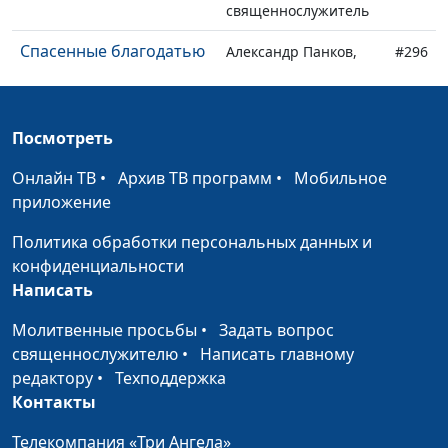
священнослужитель
Спасенные благодатью
Александр Панков,
#296
священнослужитель
Ожившие со Христом
Александр Панков,
#295
Посмотреть
(вторая часть)
священнослужитель
Онлайн ТВ
•
Архив ТВ программ
•
Мобильное
Ожившие со Христом
Александр Панков,
#294
приложение
(первая часть)
священнослужитель
Политика обработки персональных данных и
Безусловное Евангелие
Александр Панков,
#293
конфиденциальности
священнослужитель
Написать
Мертвые по
Александр Панков,
#292
Молитвенные просьбы
•
Задать вопрос
преступлениям и
священнослужитель
священнослужителю
•
Написать главному
грехам
редактору
•
Техподдержка
Дух премудрости
Контакты
Александр Панков,
#291
священнослужитель
Телекомпания «Три Ангела»