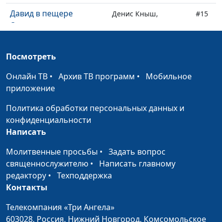
Давид в пещере
Денис Кныш,
#15
Одоллам
священнослужитель
Притча о блудном сыне
Денис Кныш,
#14
Посмотреть
священнослужитель
Онлайн ТВ
•
Архив ТВ программ
•
Мобильное
О милости
Денис Кныш,
#13
приложение
священнослужитель
Политика обработки персональных данных и
Неизменный Бог
Денис Кныш,
#12
конфиденциальности
священнослужитель
Написать
Что для человека
Александр Синицын,
#11
Молитвенные просьбы
•
Задать вопрос
хорошо?
священнослужитель
священнослужителю
•
Написать главному
Что значит верить?
редактору
•
Техподдержка
Александр Синицын,
#10
Контакты
священнослужитель
Пасхальная
Телекомпания «Три Ангела»
Александр Синицын,
#9
603028,
Россия, Нижний Новгород,
Комсомольское
священнослужитель