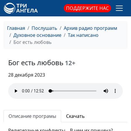
Третья заповедь
Павел Гончар,
#29
ПОДДЕРЖИТЕ НАС
священнослужитель
Вторая заповедь
Павел Гончар,
#28
Главная
Послушать
Архив радио программ
священнослужитель
Духовное основание
Так написано
Первая заповедь
Бог есть любовь
Павел Гончар,
#27
священнослужитель
Фарисей и мытарь
Бог есть любовь
Александр Синицын,
#26
12+
священнослужитель
28 декабря 2023
Символы притчи о
Александр Синицын,
#25
блудном сыне
священнослужитель
Богатство
Александр Синицын,
#24
священнослужитель
Описание програмы
Скачать
Иоанн Креститель
Виталий Бахтин,
#23
священнослужитель
Религиозные конфликты... В чем их причина?