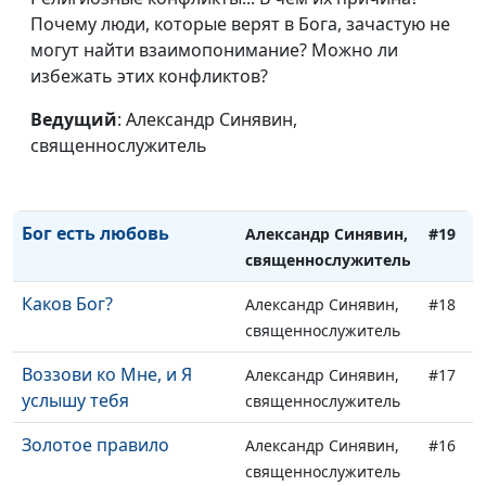
Слово с голгофских
Почему люди, которые верят в Бога, зачастую не
Виталий Бахтин,
#22
гвоздей
могут найти взаимопонимание? Можно ли
священнослужитель
избежать этих конфликтов?
Брак в Кане
Виталий Бахтин,
#21
Галилейской
Ведущий
: Александр Синявин,
священнослужитель
священнослужитель
Наставь юношу при
Александр Синявин,
#20
начале пути его
священнослужитель
Бог есть любовь
Александр Синявин,
#19
священнослужитель
Каков Бог?
Александр Синявин,
#18
священнослужитель
Воззови ко Мне, и Я
Александр Синявин,
#17
услышу тебя
священнослужитель
Золотое правило
Александр Синявин,
#16
священнослужитель