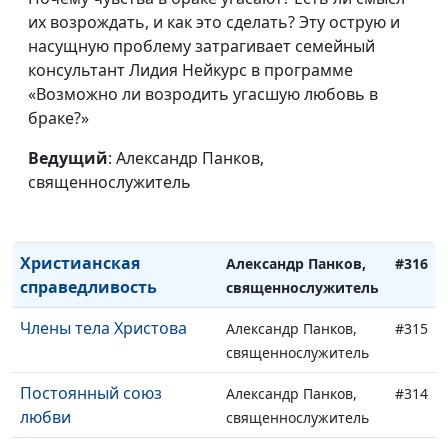
Реальность греха
Александр Панков,
#320
их возрождать, и как это сделать? Эту острую и
священнослужитель
насущную проблему затрагивает семейный
Бог есть свет
консультант Лидия Нейкурс в программе
Александр Панков,
#319
«Возможно ли возродить угасшую любовь в
священнослужитель
браке?»
ПОСЛАНИЕ ИОАННА:
Александр Панков,
#318
Новая жизнь
Ведущий
: Александр Панков,
священнослужитель
священнослужитель
Всеоружие Божие
Александр Панков,
#317
священнослужитель
Христианская
Александр Панков,
#316
справедливость
священнослужитель
Члены тела Христова
Александр Панков,
#315
священнослужитель
Постоянный союз
Александр Панков,
#314
любви
священнослужитель