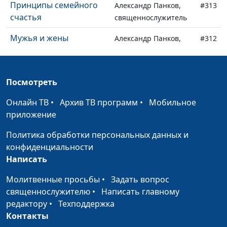
Принципы семейного
Александр Панков,
#313
счастья
священнослужитель
Мужья и жены
Александр Панков,
#312
священнослужитель
Получатели
Александр Панков,
#311
Посмотреть
настоящего имени
священнослужитель
Онлайн ТВ
•
Архив ТВ программ
•
Мобильное
Последователи Христа
Александр Панков,
#310
приложение
священнослужитель
Политика обработки персональных данных и
Храм Святого Духа
Александр Панков,
#309
конфиденциальности
(вторая часть)
священнослужитель
Написать
Храм Святого Духа
Александр Панков,
#308
Молитвенные просьбы
•
Задать вопрос
(первая часть)
священнослужитель
священнослужителю
•
Написать главному
Новая жизнь во Христе
редактору
•
Техподдержка
Александр Панков,
#307
(вторая часть)
Контакты
священнослужитель