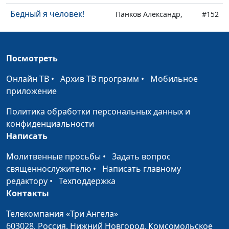
Бедный я человек!
Панков Александр,
#152
священнослужитель
Чрезвычайная
Панков Александр,
#151
Посмотреть
греховность (вторая
священнослужитель
часть)
Онлайн ТВ
•
Архив ТВ программ
•
Мобильное
приложение
Чрезвычайная
Панков Александр,
#150
греховность (первая
священнослужитель
Политика обработки персональных данных и
часть)
конфиденциальности
Написать
Мы уже не под законом
Панков Александр,
#149
(вторая часть)
священнослужитель
Молитвенные просьбы
•
Задать вопрос
священнослужителю
•
Написать главному
Мы уже не под законом
Панков Александр,
#148
редактору
•
Техподдержка
(первая часть)
священнослужитель
Контакты
Рабы Божьи (вторая
Панков Александр,
#147
Телекомпания «Три Ангела»
часть)
священнослужитель
603028,
Россия, Нижний Новгород,
Комсомольское