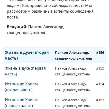
Благословенная
людям? Как правильно соблюдать пост? Мы
Панков Александр,
#159
надежда (первая часть)
рассмотрим различные аспекты соблюдения
священнослужитель
поста.
Дети Божьи (вторая
Панков Александр,
#158
часть)
Ведущий
: Панков Александр,
священнослужитель
священнослужитель
Дети Божьи (первая
Панков Александр,
#157
часть)
священнослужитель
Жизнь в духе (вторая
Панков Александр,
#156
часть)
священнослужитель
Жизнь в духе (первая
Панков Александр,
#155
часть)
священнослужитель
Истина во Христе
Панков Александр,
#154
(вторая часть)
священнослужитель
Истина во Христе
Панков Александр,
#153
(первая часть)
священнослужитель