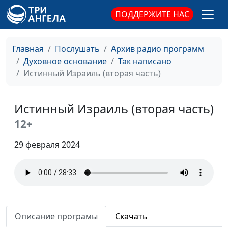
Тело Христа
Панков Александр,
#173
ПОДДЕРЖИТЕ НАС
священнослужитель
Живая Жертва (вторая
Панков Александр,
#172
Главная
Послушать
Архив радио программ
часть)
священнослужитель
Духовное основание
Так написано
Истинный Израиль (вторая часть)
Живая Жертва (первая
Панков Александр,
#171
часть)
священнослужитель
Истинный Израиль (вторая часть)
Бог исполняет свои
Панков Александр,
#170
обещания (вторая
священнослужитель
12+
часть)
29 февраля 2024
Бог исполняет свои
Панков Александр,
#169
обещания (первая
священнослужитель
часть)
Трагедия Еврейского
Панков Александр,
#168
народа (вторая часть)
священнослужитель
Описание програмы
Скачать