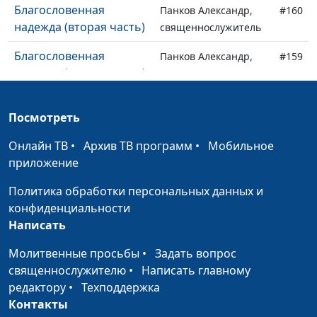
Благословенная
Панков Александр,
#160
надежда (вторая часть)
священнослужитель
Благословенная
Панков Александр,
#159
надежда (первая часть)
священнослужитель
Дети Божьи (вторая
Панков Александр,
#158
Посмотреть
часть)
священнослужитель
Онлайн ТВ
•
Архив ТВ программ
•
Мобильное
Дети Божьи (первая
Панков Александр,
#157
приложение
часть)
священнослужитель
Политика обработки персональных данных и
Жизнь в духе (вторая
Панков Александр,
#156
конфиденциальности
часть)
священнослужитель
Написать
Жизнь в духе (первая
Панков Александр,
#155
Молитвенные просьбы
•
Задать вопрос
часть)
священнослужитель
священнослужителю
•
Написать главному
Истина во Христе
редактору
•
Техподдержка
Панков Александр,
#154
(вторая часть)
Контакты
священнослужитель