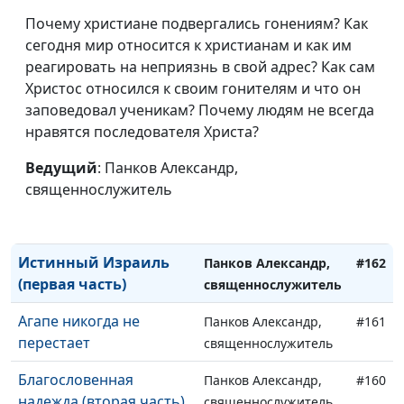
Почему христиане подвергались гонениям? Как
Истинный Израиль
Панков Александр,
#166
сегодня мир относится к христианам и как им
(пятая часть)
священнослужитель
реагировать на неприязнь в свой адрес? Как сам
Истинный Израиль
Христос относился к своим гонителям и что он
Панков Александр,
#165
(четвертая часть)
заповедовал ученикам? Почему людям не всегда
священнослужитель
нравятся последователя Христа?
Истинный Израиль
Панков Александр,
#164
(третья часть)
Ведущий
: Панков Александр,
священнослужитель
священнослужитель
Истинный Израиль
Панков Александр,
#163
(вторая часть)
священнослужитель
Истинный Израиль
Панков Александр,
#162
(первая часть)
священнослужитель
Агапе никогда не
Панков Александр,
#161
перестает
священнослужитель
Благословенная
Панков Александр,
#160
надежда (вторая часть)
священнослужитель