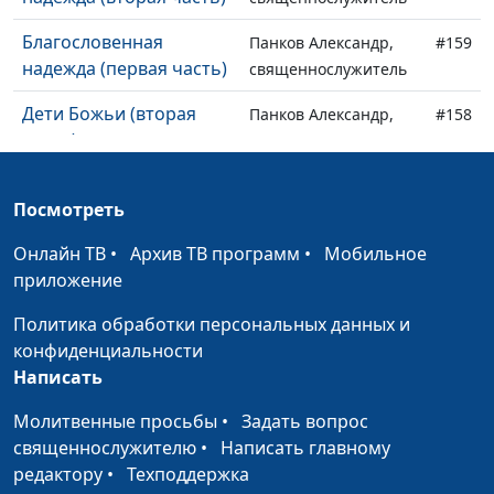
Благословенная
Панков Александр,
#159
надежда (первая часть)
священнослужитель
Дети Божьи (вторая
Панков Александр,
#158
часть)
священнослужитель
Дети Божьи (первая
Панков Александр,
#157
Посмотреть
часть)
священнослужитель
Онлайн ТВ
•
Архив ТВ программ
•
Мобильное
Жизнь в духе (вторая
Панков Александр,
#156
приложение
часть)
священнослужитель
Политика обработки персональных данных и
Жизнь в духе (первая
Панков Александр,
#155
конфиденциальности
часть)
священнослужитель
Написать
Истина во Христе
Панков Александр,
#154
Молитвенные просьбы
•
Задать вопрос
(вторая часть)
священнослужитель
священнослужителю
•
Написать главному
Истина во Христе
редактору
•
Техподдержка
Панков Александр,
#153