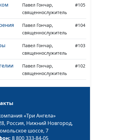
ком
Павел Гончар,
#105
священнослужитель
рения
Павел Гончар,
#104
священнослужитель
ры
Павел Гончар,
#103
священнослужитель
нгелии
Павел Гончар,
#102
священнослужитель
нгелии
Павел Гончар,
#101
священнослужитель
такты
нгелии
Павел Гончар,
#100
священнослужитель
компания «Три Ангела»
28,
Россия, Нижний Новгород,
и мое
Александр Трусюк,
#99
омольское шоссе, 7
священнослужитель
фон:
8 800 333-84-05