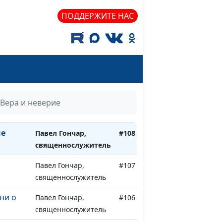
тола
Панков Александр,
#112
ПОДДЕРЖИТЕ НАС
священнослужитель
 с
Павел Гончар,
#111
священнослужитель
рою
Павел Гончар,
#110
священнослужитель
Павел Гончар,
#109
Вера и неверие
священнослужитель
ие
Павел Гончар,
#108
священнослужитель
Павел Гончар,
#107
священнослужитель
ни о
Павел Гончар,
#106
священнослужитель