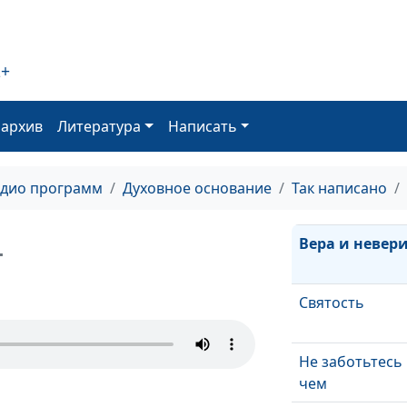
Послания апос
Павла
Как справиться
2+
обидой
Праведный ве
оархив
Литература
Написать
жив будет
В ожидании
адио программ
Духовное основание
Так написано
Вера и невер
+
Святость
Не заботьтесь 
чем