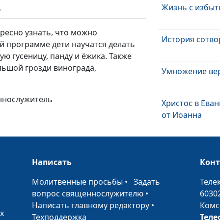
Жизнь с избыт
ь
ресно узнать, что можно
История сотво
ой программе дети научатся делать
ую гусеницу, панду и ёжика. Также
льшой грозди винограда,
Умножение ве
еннослужитель
Христос в Ева
от Иоанна
Христос в ева
от Марка
Написать
Кон
Христос в Ева
от Матфея
•
Молитвенные просьбы
•
Задать
Теле
вопрос священнослужителю
•
6030
Власть Христа 
Написать главному редактору
•
Комс
служение
х
Техподдержка
Теле