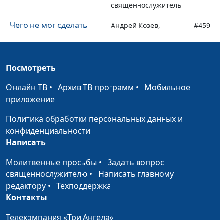
священнослужитель
Чего не мог сделать
Андрей Козев,
#459
Христос?
священнослужитель
Каждому свое
Андрей Козев,
#458
Посмотреть
благословение
священнослужитель
Онлайн ТВ
•
Архив ТВ программ
•
Мобильное
Сделай шаг
Андрей Козев,
#457
приложение
священнослужитель
Политика обработки персональных данных и
Неограниченные
Андрей Козев,
#456
конфиденциальности
возможности Христа
священнослужитель
Написать
Ной и Лот
Андрей Козев,
#455
Молитвенные просьбы
•
Задать вопрос
священнослужитель
священнослужителю
•
Написать главному
Голос из ада
редактору
•
Техподдержка
Андрей Козев,
#454
Контакты
священнослужитель
Явление Царя
Телекомпания «Три Ангела»
Эдуард Егизарян,
#453