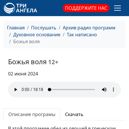
ПОДДЕРЖИТЕ НАС
Главная
Послушать
Архив радио программ
Духовное основание
Так написано
Божья воля
Божья воля
12+
02 июня 2024
Важно ли быть
Дмитрий Булатов,
#468
значимым?
священнослужитель
Описание програмы
Скачать
Наши дела и наша
Дмитрий Булатов,
#467
В этой программе обед из овощей в греческом