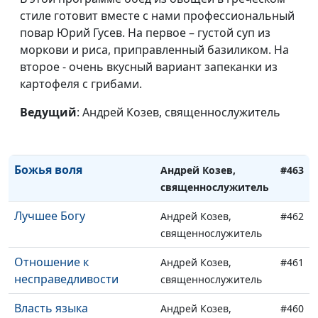
сущность
священнослужитель
стиле готовит вместе с нами профессиональный
Что мы знаем о Боге?
повар Юрий Гусев. На первое – густой суп из
Дмитрий Булатов,
#466
моркови и риса, приправленный базиликом. На
священнослужитель
второе - очень вкусный вариант запеканки из
Бог, разрушающий
Дмитрий Булатов,
#465
картофеля с грибами.
камни
священнослужитель
Ведущий
: Андрей Козев, священнослужитель
Рождение свыше
Дмитрий Булатов,
#464
священнослужитель
Божья воля
Андрей Козев,
#463
священнослужитель
Лучшее Богу
Андрей Козев,
#462
священнослужитель
Отношение к
Андрей Козев,
#461
несправедливости
священнослужитель
Власть языка
Андрей Козев,
#460