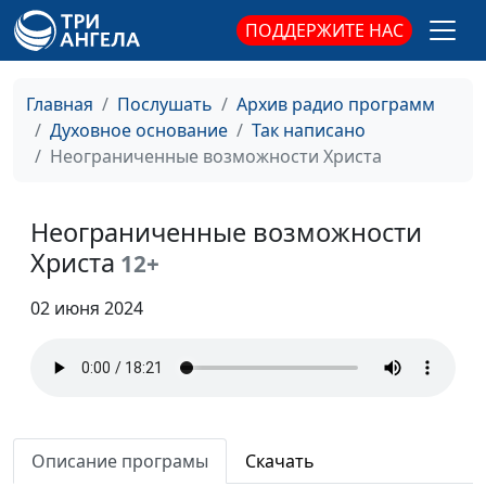
значимым?
священнослужитель
ПОДДЕРЖИТЕ НАС
Наши дела и наша
Дмитрий Булатов,
#467
сущность
священнослужитель
Главная
Послушать
Архив радио программ
Что мы знаем о Боге?
Дмитрий Булатов,
#466
Духовное основание
Так написано
священнослужитель
Неограниченные возможности Христа
Бог, разрушающий
Дмитрий Булатов,
#465
камни
священнослужитель
Неограниченные возможности
Христа
12+
Рождение свыше
Дмитрий Булатов,
#464
священнослужитель
02 июня 2024
Божья воля
Андрей Козев,
#463
священнослужитель
Лучшее Богу
Андрей Козев,
#462
священнослужитель
Описание програмы
Скачать
Отношение к
Андрей Козев,
#461