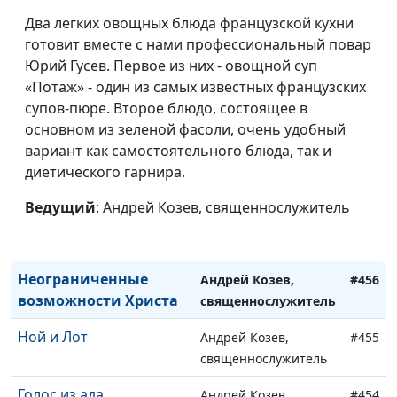
несправедливости
священнослужитель
Два легких овощных блюда французской кухни
готовит вместе с нами профессиональный повар
Власть языка
Андрей Козев,
#460
Юрий Гусев. Первое из них - овощной суп
священнослужитель
«Потаж» - один из самых известных французских
Чего не мог сделать
супов-пюре. Второе блюдо, состоящее в
Андрей Козев,
#459
Христос?
основном из зеленой фасоли, очень удобный
священнослужитель
вариант как самостоятельного блюда, так и
Каждому свое
Андрей Козев,
#458
диетического гарнира.
благословение
священнослужитель
Ведущий
: Андрей Козев, священнослужитель
Сделай шаг
Андрей Козев,
#457
священнослужитель
Неограниченные
Андрей Козев,
#456
возможности Христа
священнослужитель
Ной и Лот
Андрей Козев,
#455
священнослужитель
Голос из ада
Андрей Козев,
#454