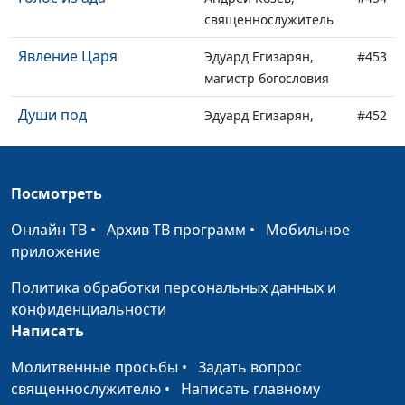
священнослужитель
Явление Царя
Эдуард Егизарян,
#453
магистр богословия
Души под
Эдуард Егизарян,
#452
жертвенником
магистр богословия
Добровольный голод
Эдуард Егизарян,
#451
Посмотреть
магистр богословия
Онлайн ТВ
•
Архив ТВ программ
•
Мобильное
Похищенный мир
Эдуард Егизарян,
#450
приложение
магистр богословия
Политика обработки персональных данных и
Победоносное шествие
Эдуард Егизарян,
#449
конфиденциальности
Евангелия
магистр богословия
Написать
Воцарение Христа
Эдуард Егизарян,
#448
Молитвенные просьбы
•
Задать вопрос
магистр богословия
священнослужителю
•
Написать главному