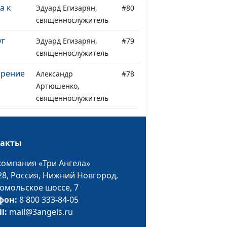
а к
Эдуард Егизарян,
#80
священнослужитель
уг
Эдуард Егизарян,
#79
священнослужитель
ирение
Александр
#78
Артюшенко,
священнослужитель
Александр
#77
наш
Артюшенко,
такты
священнослужитель
компания «Три Ангела»
Александр Синявин,
#76
28,
Россия, Нижний Новгород,
священнослужитель
омольское шоссе, 7
Александр Синявин,
#75
фон:
8 800 333-84-05
священнослужитель
il:
mail@3angels.ru