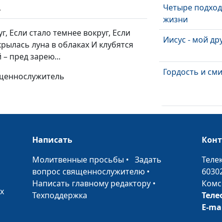
Четыре подход
ь
жизни
, Если стало темнее вокруг, Если
Иисус - мой др
скрылась луна в облаках И клубятся
 – пред зарею...
Гордость и см
вященнослужитель
Божий свет,
пришедший в 
Написать
мир
Кон
•
Молитвенные просьбы
•
Задать
Теле
Мои года, мое
вопрос священнослужителю
•
6030
богатство
Написать главному редактору
•
Комс
х
Есть о чем
Техподдержка
Теле
подумать...
E-ma