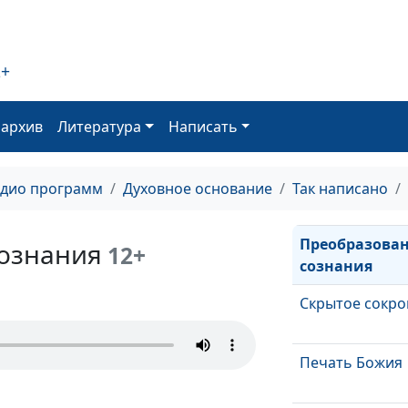
Дверь овцам
Царство Божь
2+
Наказание Бо
оархив
Литература
Написать
Воля Божья
адио программ
Духовное основание
Так написано
Преобразова
ознания
12+
сознания
Скрытое сокр
Печать Божия