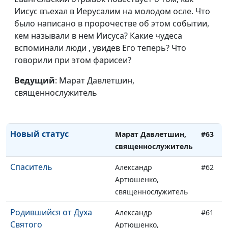
Евангелие
Марат Давлетшин,
#67
Иисус въехал в Иерусалим на молодом осле. Что
священнослужитель
было написано в пророчестве об этом событии,
Мир с Богом
кем называли в нем Иисуса? Какие чудеса
Марат Давлетшин,
#66
вспоминали люди , увидев Его теперь? Что
священнослужитель
говорили при этом фарисеи?
Вера фактам
Марат Давлетшин,
#65
Ведущий
: Марат Давлетшин,
священнослужитель
священнослужитель
Евангелие в действии
Марат Давлетшин,
#64
священнослужитель
Новый статус
Марат Давлетшин,
#63
священнослужитель
Спаситель
Александр
#62
Артюшенко,
священнослужитель
Родившийся от Духа
Александр
#61
Святого
Артюшенко,