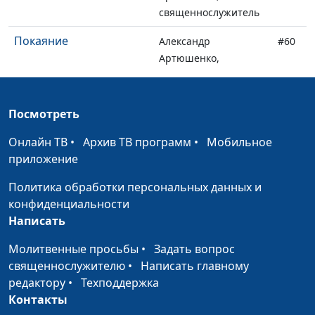
священнослужитель
Покаяние
Александр
#60
Артюшенко,
священнослужитель
Еммануил - Бог с нами
Александр
#59
Посмотреть
Артюшенко,
священнослужитель
Онлайн ТВ
•
Архив ТВ программ
•
Мобильное
приложение
Человек - тот, в ком
Денис Кныш,
#58
живет Бог
священнослужитель
Политика обработки персональных данных и
конфиденциальности
Притча о прощении
Денис Кныш,
#57
Написать
священнослужитель
Молитвенные просьбы
•
Задать вопрос
Исцеление
Денис Кныш,
#56
священнослужителю
•
Написать главному
прокаженного
священнослужитель
редактору
•
Техподдержка
Контакты
Испытание верности
Денис Кныш,
#55