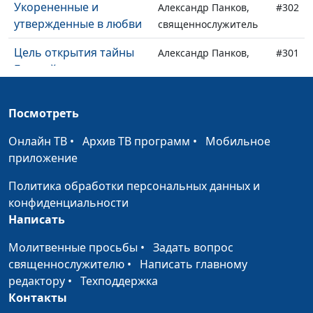
Укорененные и
Александр Панков,
#302
утвержденные в любви
священнослужитель
Цель открытия тайны
Александр Панков,
#301
Божьей
священнослужитель
Божественная тайна
Александр Панков,
#300
Посмотреть
священнослужитель
Онлайн ТВ
•
Архив ТВ программ
•
Мобильное
Христос - наш мир
Александр Панков,
#299
приложение
священнослужитель
Политика обработки персональных данных и
Близкие Богу
Александр Панков,
#298
конфиденциальности
священнослужитель
Написать
Без Христа
Александр Панков,
#297
Молитвенные просьбы
•
Задать вопрос
священнослужитель
священнослужителю
•
Написать главному
Спасенные благодатью
редактору
•
Техподдержка
Александр Панков,
#296
Контакты
священнослужитель