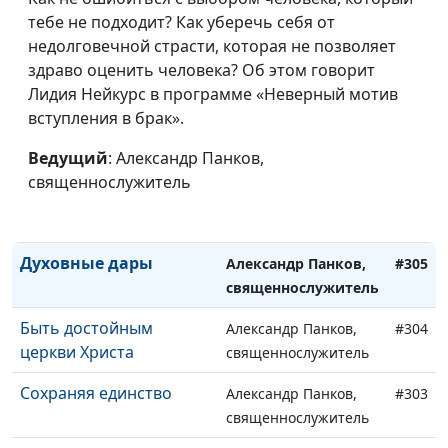
Храм Святого Духа
Александр Панков,
#309
тебе не подходит? Как уберечь себя от
(вторая часть)
священнослужитель
недолговечной страсти, которая не позволяет
Храм Святого Духа
здраво оценить человека? Об этом говорит
Александр Панков,
#308
(первая часть)
Лидия Нейкурс в программе «Неверный мотив
священнослужитель
вступления в брак».
Новая жизнь во Христе
Александр Панков,
#307
(вторая часть)
Ведущий
: Александр Панков,
священнослужитель
священнослужитель
Новая жизнь во Христе
Александр Панков,
#306
(первая часть)
священнослужитель
Духовные дары
Александр Панков,
#305
священнослужитель
Быть достойным
Александр Панков,
#304
церкви Христа
священнослужитель
Сохраняя единство
Александр Панков,
#303
священнослужитель