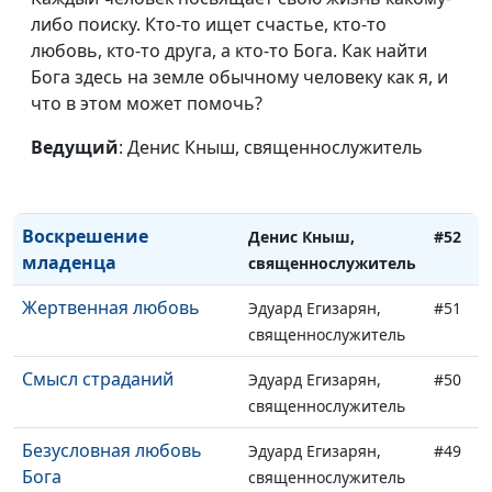
Испытание верности
либо поиску. Кто-то ищет счастье, кто-то
Денис Кныш,
#55
любовь, кто-то друга, а кто-то Бога. Как найти
священнослужитель
Бога здесь на земле обычному человеку как я, и
Дом милосердия
Денис Кныш,
#54
что в этом может помочь?
священнослужитель
Ведущий
: Денис Кныш, священнослужитель
В рабстве у суеты
Денис Кныш,
#53
священнослужитель
Воскрешение
Денис Кныш,
#52
младенца
священнослужитель
Жертвенная любовь
Эдуард Егизарян,
#51
священнослужитель
Смысл страданий
Эдуард Егизарян,
#50
священнослужитель
Безусловная любовь
Эдуард Егизарян,
#49
Бога
священнослужитель