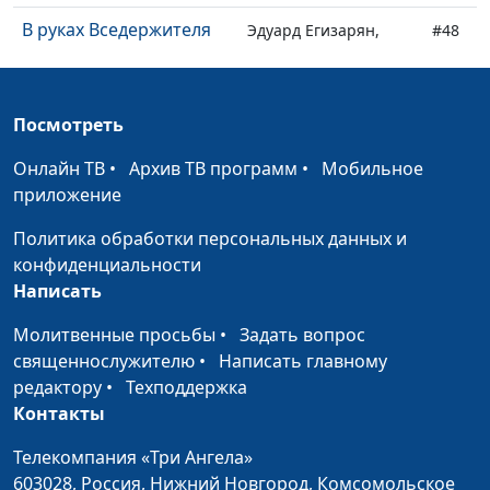
В руках Вседержителя
Эдуард Егизарян,
#48
священнослужитель
Новый год
Эдуард Егизарян,
#47
Посмотреть
священнослужитель
Онлайн ТВ
•
Архив ТВ программ
•
Мобильное
Рождественский
Эдуард Егизарян,
#46
приложение
праздник
священнослужитель
Политика обработки персональных данных и
Третье искушение
Эдуард Егизарян,
#45
конфиденциальности
Христа
священнослужитель
Написать
Второе искушение
Эдуард Егизарян,
#44
Молитвенные просьбы
•
Задать вопрос
Христа
священнослужитель
священнослужителю
•
Написать главному
Первое искушение
редактору
•
Техподдержка
Эдуард Егизарян,
#43
Христа
Контакты
священнослужитель
Молитва Иависа
Телекомпания «Три Ангела»
Эдуард Егизарян,
#42
603028,
Россия, Нижний Новгород,
Комсомольское
священнослужитель