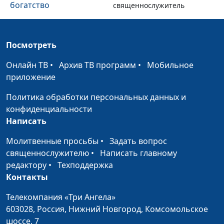
богатство
священнослужитель
Есть о чем подумать...
Александр Синявин,
#75
священнослужитель
Посмотреть
Драгоценное в
Александр Синявин,
#74
Онлайн ТВ
•
Архив ТВ программ
•
Мобильное
ничтожном
священнослужитель
приложение
Не все то золото, что
Александр Синявин,
#73
Политика обработки персональных данных и
блестит
священнослужитель
конфиденциальности
Написать
Великое приобретение
Александр Синявин,
#72
священнослужитель
Молитвенные просьбы
•
Задать вопрос
священнослужителю
•
Написать главному
Что у тебя внутри?
Владимир Пехтерев,
#71
редактору
•
Техподдержка
священнослужитель
Контакты
Уроки путевых заметок
Владимир Пехтерев,
#70
Телекомпания «Три Ангела»
священнослужитель
603028,
Россия, Нижний Новгород,
Комсомольское
Псалом 140
шоссе, 7
Владимир Пехтерев,
#69