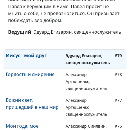
Павла к верующим в Риме. Павел просит не
священнослужитель
мнить о себе, не превозноситься. Он призывает
Печать Божия
Эдуард Егизарян,
#81
побеждать зло добром.
священнослужитель
Ведущий
: Эдуард Егизарян, священнослужитель
Четыре подхода к
Эдуард Егизарян,
#80
жизни
священнослужитель
Иисус - мой друг
Эдуард Егизарян,
#79
священнослужитель
Гордость и смирение
Александр
#78
Артюшенко,
священнослужитель
Божий свет,
Александр
#77
пришедший в наш мир
Артюшенко,
священнослужитель
Мои года, мое
Александр Синявин,
#76