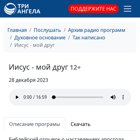
религия
священнослужитель
ПОДДЕРЖИТЕ НАС
Следуй за Мной
Эдуард Егизарян,
#88
священнослужитель
Главная
Послушать
Архив радио программ
Дверь овцам
Духовное основание
Так написано
Эдуард Егизарян,
#87
Иисус - мой друг
священнослужитель
Царство Божье
Эдуард Егизарян,
#86
Иисус - мой друг
священнослужитель
12+
Наказание Божье
Эдуард Егизарян,
#85
28 декабря 2023
священнослужитель
Воля Божья
Эдуард Егизарян,
#84
священнослужитель
Преобразование
Эдуард Егизарян,
#83
Описание програмы
Скачать
сознания
священнослужитель
Скрытое сокровище
Библейский отрывок о наставлениях апостола
Эдуард Егизарян,
#82