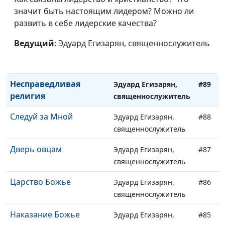
значит быть настоящим лидером? Можно ли
Новое имя
Эдуард Егизарян,
#91
развить в себе лидерские качества?
священнослужитель
Ведущий
: Эдуард Егизарян, священнослужитель
Настоящая свобода
Эдуард Егизарян,
#90
священнослужитель
Несправедливая
Эдуард Егизарян,
#89
религия
священнослужитель
Следуй за Мной
Эдуард Егизарян,
#88
священнослужитель
Дверь овцам
Эдуард Егизарян,
#87
священнослужитель
Царство Божье
Эдуард Егизарян,
#86
священнослужитель
Наказание Божье
Эдуард Егизарян,
#85