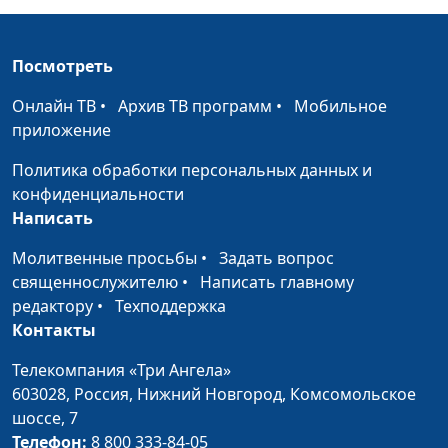
священнослужитель
Воля Божья
Эдуард Егизарян,
#84
Посмотреть
священнослужитель
Онлайн ТВ
•
Архив ТВ программ
•
Мобильное
Преобразование
Эдуард Егизарян,
#83
приложение
сознания
священнослужитель
Политика обработки персональных данных и
Скрытое сокровище
Эдуард Егизарян,
#82
конфиденциальности
священнослужитель
Написать
Печать Божия
Эдуард Егизарян,
#81
Молитвенные просьбы
•
Задать вопрос
священнослужитель
священнослужителю
•
Написать главному
Четыре подхода к
редактору
•
Техподдержка
Эдуард Егизарян,
#80
жизни
Контакты
священнослужитель
Иисус - мой друг
Телекомпания «Три Ангела»
Эдуард Егизарян,
#79
603028,
Россия, Нижний Новгород,
Комсомольское
священнослужитель
шоссе, 7
Гордость и смирение
Александр
#78
Телефон:
8 800 333-84-05