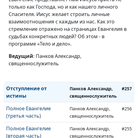
только как Господа, но и как нашего личного
Сила Христа
Панков Александр,
#261
Спасителя. Иисус желает строить личные
священнослужитель
взаимоотношения с каждым из нас. Как это
Истина Евангелия
стремление отражено на страницах Евангелия в
Панков Александр,
#260
судьбах конкретных людей? Об этом - в
священнослужитель
программе «Тело и дело».
Объединенные
Панков Александр,
#259
благовестием
Ведущий
: Панков Александр,
священнослужитель
священнослужитель
Откровение Бога
Панков Александр,
#258
священнослужитель
Отступление от
Панков Александр,
#257
истины
священнослужитель
Полное Евангелие
Панков Александр,
#256
(третья часть)
священнослужитель
Полное Евангелие
Панков Александр,
#255
(вторая часть)
священнослужитель