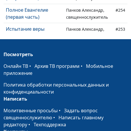
Полное Евангелие
Панков Александр,
#254
(первая часть)
священнослужитель
Испытание веры
Панков Александр,
#253
священнослужитель
Признаки истинного
Панков Александр,
#252
Посмотреть
апостольства
священнослужитель
Онлайн ТВ
•
Архив ТВ программ
•
Мобильное
Благодушие в немощи
Панков Александр,
#251
приложение
священнослужитель
Политика обработки персональных данных и
Служение любви
Панков Александр,
#250
конфиденциальности
священнослужитель
Написать
Простота во Христе
Панков Александр,
#249
Молитвенные просьбы
•
Задать вопрос
священнослужитель
священнослужителю
•
Написать главному
Истина и заблуждение
редактору
•
Техподдержка
Панков Александр,
#248