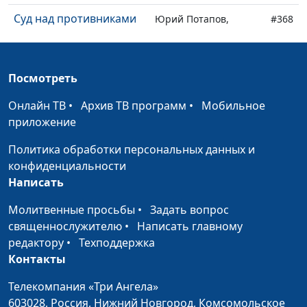
Суд над противниками
Юрий Потапов,
#368
священнослужитель
Антибог
Юрий Потапов,
#367
Посмотреть
священнослужитель
Онлайн ТВ
•
Архив ТВ программ
•
Мобильное
Верный остаток
Юрий Потапов,
#366
приложение
священнослужитель
Политика обработки персональных данных и
Мерзость запустения
Юрий Потапов,
#365
конфиденциальности
священнослужитель
Написать
Сон царя
Юрий Потапов,
#364
Молитвенные просьбы
•
Задать вопрос
священнослужитель
священнослужителю
•
Написать главному
Христос в книге
редактору
•
Техподдержка
Юрий Потапов,
#363
пророка Даниила
Контакты
священнослужитель
Истинная вера
Телекомпания «Три Ангела»
Юрий Потапов,
#362
603028,
Россия, Нижний Новгород,
Комсомольское
священнослужитель