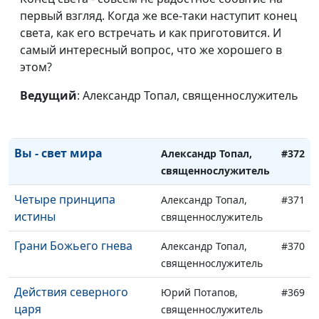
Проклятая смоковница
первый взгляд. Когда же все-таки наступит конец
Александр Топал,
#375
света, как его встречать и как приготовится. И
священнослужитель
самый интересный вопрос, что же хорошего в
Молчание на небе
Александр Топал,
#374
этом?
священнослужитель
Ведущий
: Александр Топал, священнослужитель
Знамена колен
Александр Топал,
#373
Израилевых
священнослужитель
Вы - свет мира
Александр Топал,
#372
священнослужитель
Четыре принципа
Александр Топал,
#371
истины
священнослужитель
Грани Божьего гнева
Александр Топал,
#370
священнослужитель
Действия северного
Юрий Потапов,
#369
царя
священнослужитель