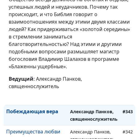
священнослужитель
успешных людей и неудачников. Почему так
происходит, и что Библия говорит о
Послание к
Александр Панков,
#347
взаимоотношениях между этими двумя классами
филлипийцам:
священнослужитель
людей? Как придерживаться «золотой середины»
участники в
в стремлении заниматься
благовествовании
благотворительностью? Над этими и другими
Мы знаем
подобными вопросами размышляет магистр
Александр Панков,
#346
богословия Владимир Шалахов в программе
священнослужитель
«Блаженны ущербные».
Дерзновенная молитва
Александр Панков,
#345
Ведущий
: Александр Панков,
священнослужитель
священнослужитель
Мы продолжаем
Александр Панков,
#344
верить
священнослужитель
Побеждающая вера
Александр Панков,
#343
священнослужитель
Преимущества любви
Александр Панков,
#342