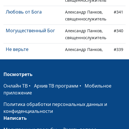
священнослужитель
Любовь от Бога
Александр Панков,
#341
священнослужитель
Могущественный Бог
Александр Панков,
#340
священнослужитель
Не верьте
Александр Панков,
#339
священнослужитель
Молитва о праведности
Александр Панков,
#338
Посмотреть
священнослужитель
Онлайн ТВ
•
Архив ТВ программ
•
Мобильное
Христианский покой
Александр Панков,
#337
приложение
священнослужитель
Политика обработки персональных данных и
Путь ненависти
Александр Панков,
#336
конфиденциальности
священнослужитель
Написать
Путь любви
Александр Панков,
#335