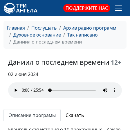
священнослужитель
ПОДДЕРЖИТЕ НАС
Аксиома Иова
Александр Топал,
#401
священнослужитель
Главная
Послушать
Архив радио программ
Благоухание приятное
Духовное основание
Так написано
Александр Топал,
#400
Даниил о последнем времени
священнослужитель
Анкета для вечности
Александр Топал,
#399
(вторая часть)
Даниил о последнем времени
священнослужитель
12+
Анкета для вечности
Александр Топал,
#398
02 июня 2024
(первая часть)
священнослужитель
Законы изменения
Александр Топал,
#397
человека
священнослужитель
Вера и спасение
Юрий Потапов,
#396
Описание програмы
Скачать
священнослужитель
Христос о последнем
Евангельская история о 10 прокаженных... Какую
Юрий Потапов,
#395