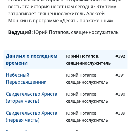
времени (третья часть)
весть эта история несет нам сегодня? Эту тему
священнослужитель
затрагивает священнослужитель Алексей
Христос о последнем
Юрий Потапов,
#394
Мошкин в программе «Десять прокаженных».
времени (вторая часть)
священнослужитель
Ведущий
: Юрий Потапов, священнослужитель
Христос о последнем
Юрий Потапов,
#393
времени (первая часть)
священнослужитель
Даниил о последнем
Юрий Потапов,
#392
времени
священнослужитель
Небесный
Юрий Потапов,
#391
Первосвященник
священнослужитель
Свидетельство Христа
Юрий Потапов,
#390
(вторая часть)
священнослужитель
Свидетельство Христа
Юрий Потапов,
#389
(первая часть)
священнослужитель