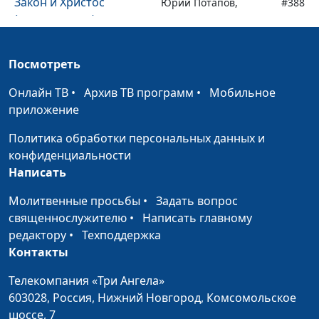
Закон и Христос
Юрий Потапов,
#388
(вторая часть)
священнослужитель
Закон и Христос
Юрий Потапов,
#387
Посмотреть
(первая часть)
священнослужитель
Онлайн ТВ
•
Архив ТВ программ
•
Мобильное
Юбилейный год
Александр Топал,
#386
приложение
священнослужитель
Политика обработки персональных данных и
День искупления. Кущи.
Александр Топал,
#385
конфиденциальности
священнослужитель
Написать
Пятидесятница и
Александр Топал,
#384
Молитвенные просьбы
•
Задать вопрос
праздник труб
священнослужитель
священнослужителю
•
Написать главному
Пасха
редактору
•
Техподдержка
Александр Топал,
#383
Контакты
священнослужитель
Благочестие и
Телекомпания «Три Ангела»
Александр Топал,
#382
удовлетворение
603028,
Россия, Нижний Новгород,
Комсомольское
священнослужитель
шоссе, 7