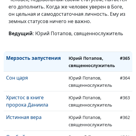
его дополнить. Когда же человек уверен в Боге,
священнослужитель
он цельная и самодостаточная личность. Ему из
Антибог
Юрий Потапов,
#367
земных статусов ничего не важно.
священнослужитель
Ведущий
: Юрий Потапов, священнослужитель
Верный остаток
Юрий Потапов,
#366
священнослужитель
Мерзость запустения
Юрий Потапов,
#365
священнослужитель
Сон царя
Юрий Потапов,
#364
священнослужитель
Христос в книге
Юрий Потапов,
#363
пророка Даниила
священнослужитель
Истинная вера
Юрий Потапов,
#362
священнослужитель