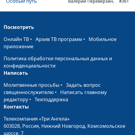
Особый путь
Валерий Переверзин,
#361
священнослужитель
Сила молитвы
Валерий Переверзин,
#360
Посмотреть
священнослужитель
Онлайн ТВ
•
Архив ТВ программ
•
Мобильное
Семейное счастье
Валерий Переверзин,
#359
приложение
священнослужитель
Политика обработки персональных данных и
Чувство вины
Валерий Переверзин,
#358
конфиденциальности
священнослужитель
Написать
Три Божьих призыва
Валерий Переверзин,
#357
Молитвенные просьбы
•
Задать вопрос
священнослужитель
священнослужителю
•
Написать главному
Пророк, бегающий от
редактору
•
Техподдержка
Валерий Переверзин,
#356
Бога
Контакты
священнослужитель
Радуйтесь, праведные о
Телекомпания «Три Ангела»
Валерий Переверзин,
#355
Господе
603028,
Россия, Нижний Новгород,
Комсомольское
священнослужитель
шоссе, 7