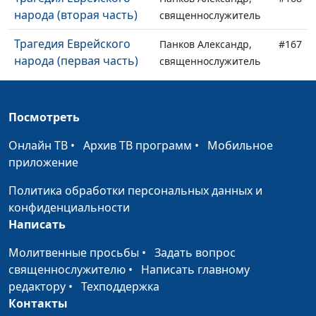
народа (вторая часть)
священнослужитель
Трагедия Еврейского
Панков Александр,
#167
народа (первая часть)
священнослужитель
Истинный Израиль
Панков Александр,
#166
(пятая часть)
священнослужитель
Посмотреть
Истинный Израиль
Панков Александр,
#165
Онлайн ТВ
•
Архив ТВ программ
•
Мобильное
(четвертая часть)
священнослужитель
приложение
Истинный Израиль
Панков Александр,
#164
Политика обработки персональных данных и
(третья часть)
священнослужитель
конфиденциальности
Написать
Истинный Израиль
Панков Александр,
#163
(вторая часть)
священнослужитель
Молитвенные просьбы
•
Задать вопрос
священнослужителю
•
Написать главному
Истинный Израиль
Панков Александр,
#162
редактору
•
Техподдержка
(первая часть)
священнослужитель
Контакты