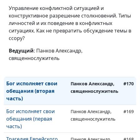
Его подобие
Панков Александр,
#174
Управление конфликтной ситуацией и
священнослужитель
конструктивное разрешение столкновений. Типы
Тело Христа
личностей и их поведение в конфликтных
Панков Александр,
#173
ситуациях. Как не превратить обсуждение темы в
священнослужитель
ссору?
Живая Жертва (вторая
Панков Александр,
#172
часть)
Ведущий
: Панков Александр,
священнослужитель
священнослужитель
Живая Жертва (первая
Панков Александр,
#171
часть)
священнослужитель
Бог исполняет свои
Панков Александр,
#170
обещания (вторая
священнослужитель
часть)
Бог исполняет свои
Панков Александр,
#169
обещания (первая
священнослужитель
часть)
Трагедия Еврейского
Панков Александр,
#168