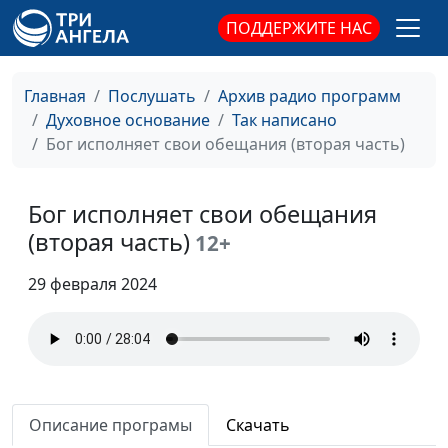
Носите бремена друг
Панков Александр,
#180
ПОДДЕРЖИТЕ НАС
друга (первая часть)
священнослужитель
Отношение к
Панков Александр,
#179
Главная
Послушать
Архив радио программ
немощным в вере
священнослужитель
Духовное основание
Так написано
(вторая часть)
Бог исполняет свои обещания (вторая часть)
Отношение к
Панков Александр,
#178
немощным в вере
священнослужитель
Бог исполняет свои обещания
(первая часть)
(вторая часть)
12+
Не время спать (вторая
Панков Александр,
#177
часть)
29 февраля 2024
священнослужитель
Не время спать (первая
Панков Александр,
#176
часть)
священнослужитель
Законопослушные
Панков Александр,
#175
граждане
священнослужитель
Описание програмы
Скачать