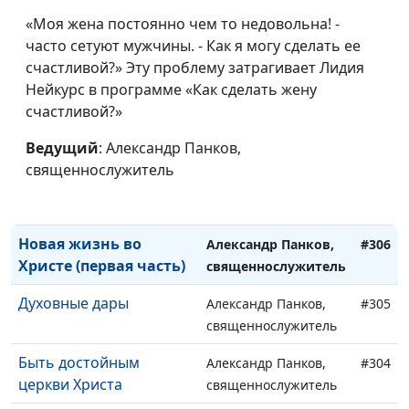
Последователи Христа
Александр Панков,
#310
«Моя жена постоянно чем то недовольна! -
священнослужитель
часто сетуют мужчины. - Как я могу сделать ее
Храм Святого Духа
счастливой?» Эту проблему затрагивает Лидия
Александр Панков,
#309
(вторая часть)
Нейкурс в программе «Как сделать жену
священнослужитель
счастливой?»
Храм Святого Духа
Александр Панков,
#308
(первая часть)
Ведущий
: Александр Панков,
священнослужитель
священнослужитель
Новая жизнь во Христе
Александр Панков,
#307
(вторая часть)
священнослужитель
Новая жизнь во
Александр Панков,
#306
Христе (первая часть)
священнослужитель
Духовные дары
Александр Панков,
#305
священнослужитель
Быть достойным
Александр Панков,
#304
церкви Христа
священнослужитель