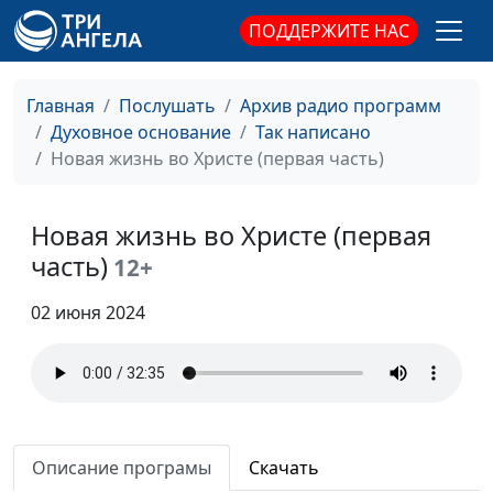
Всеоружие Божие
Александр Панков,
#317
священнослужитель
ПОДДЕРЖИТЕ НАС
Христианская
Александр Панков,
#316
справедливость
священнослужитель
Главная
Послушать
Архив радио программ
Духовное основание
Так написано
Члены тела Христова
Александр Панков,
#315
Новая жизнь во Христе (первая часть)
священнослужитель
Постоянный союз
Александр Панков,
#314
Новая жизнь во Христе (первая
любви
священнослужитель
часть)
12+
Принципы семейного
Александр Панков,
#313
счастья
02 июня 2024
священнослужитель
Мужья и жены
Александр Панков,
#312
священнослужитель
Получатели
Александр Панков,
#311
настоящего имени
священнослужитель
Описание програмы
Скачать