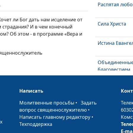
Распятая люб
ь
очет ли Бог дать нам исцеление от
Сила Христа
м страдания? И в чем конечный
ом? Об этом - в программе «Вера и
Истина Еванге
священнослужитель
Объединенны
благовестием
Откровение Бо
Написать
Кон
Отступление о
•
Молитвенные просьбы
•
Задать
Теле
истины
вопрос священнослужителю
•
6030
Написать главному редактору
•
Комс
Полное Еванге
х
Техподдержка
Теле
(третья часть)
E-ma