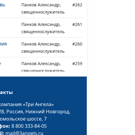
овь
Панков Александр,
#262
священнослужитель
Панков Александр,
#261
священнослужитель
лия
Панков Александр,
#260
священнослужитель
е
Панков Александр,
#259
священнослужитель
га
Панков Александр,
#258
священнослужитель
такты
т
Панков Александр,
#257
компания «Три Ангела»
священнослужитель
28,
Россия, Нижний Новгород,
омольское шоссе, 7
лие
Панков Александр,
#256
фон:
8 800 333-84-05
священнослужитель
il:
mail@3angels.ru