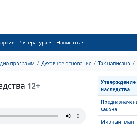
Дети обетован
Человечность 
2+
(третья часть)
Человечность 
оархив
Литература
Написать
(вторая часть)
Человечность 
адио программ
Духовное основание
Так написано
(первая часть)
Утверждение
едства
12+
наследства
Предназначен
закона
Мирный план