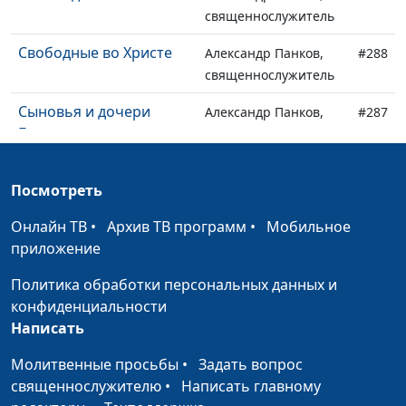
священнослужитель
Свободные во Христе
Александр Панков,
#288
священнослужитель
Сыновья и дочери
Александр Панков,
#287
Божьи
священнослужитель
Богатые во Христе
Александр Панков,
#286
Посмотреть
священнослужитель
Онлайн ТВ
•
Архив ТВ программ
•
Мобильное
Тайны Божии
Александр Панков,
#285
приложение
священнослужитель
Политика обработки персональных данных и
Вы - во Христе
Александр Панков,
#284
конфиденциальности
священнослужитель
Написать
Сон царя
Руслан Фазлеев,
#283
Молитвенные просьбы
•
Задать вопрос
священнослужитель
священнослужителю
•
Написать главному