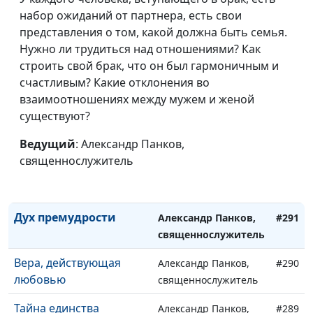
набор ожиданий от партнера, есть свои
Ожившие со Христом
Александр Панков,
#295
представления о том, какой должна быть семья.
(вторая часть)
священнослужитель
Нужно ли трудиться над отношениями? Как
Ожившие со Христом
строить свой брак, что он был гармоничным и
Александр Панков,
#294
(первая часть)
счастливым? Какие отклонения во
священнослужитель
взаимоотношениях между мужем и женой
Безусловное Евангелие
Александр Панков,
#293
существуют?
священнослужитель
Ведущий
: Александр Панков,
Мертвые по
Александр Панков,
#292
священнослужитель
преступлениям и
священнослужитель
грехам
Дух премудрости
Александр Панков,
#291
священнослужитель
Вера, действующая
Александр Панков,
#290
любовью
священнослужитель
Тайна единства
Александр Панков,
#289