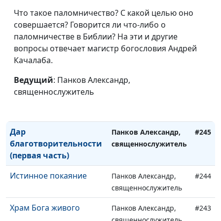
священнослужитель
Что такое паломничество? С какой целью оно
Истина и заблуждение
совершается? Говорится ли что-либо о
Панков Александр,
#248
паломничестве в Библии? На эти и другие
священнослужитель
вопросы отвечает магистр богословия Андрей
Секретное оружие
Панков Александр,
#247
Качалаба.
священнослужитель
Ведущий
: Панков Александр,
Дар
Панков Александр,
#246
священнослужитель
благотворительности
священнослужитель
(вторая часть)
Дар
Панков Александр,
#245
благотворительности
священнослужитель
(первая часть)
Истинное покаяние
Панков Александр,
#244
священнослужитель
Храм Бога живого
Панков Александр,
#243
священнослужитель