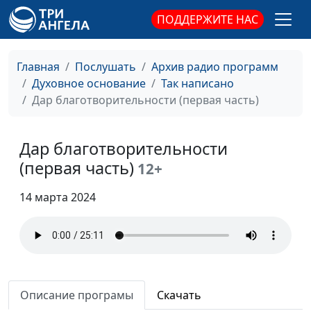
(третья часть)
священнослужитель
ПОДДЕРЖИТЕ НАС
Полное Евангелие
Панков Александр,
#255
(вторая часть)
священнослужитель
Главная
Послушать
Архив радио программ
Полное Евангелие
Панков Александр,
#254
Духовное основание
Так написано
(первая часть)
священнослужитель
Дар благотворительности (первая часть)
Испытание веры
Панков Александр,
#253
священнослужитель
Дар благотворительности
Признаки истинного
(первая часть)
Панков Александр,
#252
12+
апостольства
священнослужитель
14 марта 2024
Благодушие в немощи
Панков Александр,
#251
священнослужитель
Служение любви
Панков Александр,
#250
священнослужитель
Описание програмы
Скачать
Простота во Христе
Панков Александр,
#249