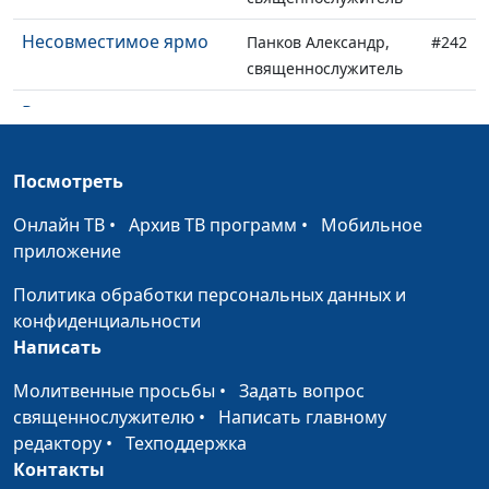
Несовместимое ярмо
Панков Александр,
#242
священнослужитель
Ревность в служении
Панков Александр,
#241
священнослужитель
Посмотреть
Слово примирения
Панков Александр,
#240
священнослужитель
Онлайн ТВ
•
Архив ТВ программ
•
Мобильное
приложение
Новое творение
Панков Александр,
#239
священнослужитель
Политика обработки персональных данных и
конфиденциальности
Смысл жизни
Панков Александр,
#238
Написать
священнослужитель
Молитвенные просьбы
•
Задать вопрос
Преходящее и вечное
Панков Александр,
#237
священнослужителю
•
Написать главному
священнослужитель
редактору
•
Техподдержка
Божья Сила
Контакты
Панков Александр,
#236