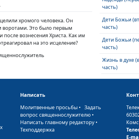
ь
часть)
Дети Божьи (в
сцелили хромого человека. Он
часть)
и воротами. Это было первым
 после вознесения Христа. Как им
Дети Божьи (п
отреагировал на это исцеление?
часть)
священнослужитель
Жизнь в духе (
часть)
Жизнь в духе (
часть)
Написать
Кон
Истина во Хри
•
Молитвенные просьбы
•
Задать
Теле
(вторая часть)
вопрос священнослужителю
•
6030
Истина во Хри
Написать главному редактору
•
Комс
х
(первая часть)
Техподдержка
Теле
E-ma