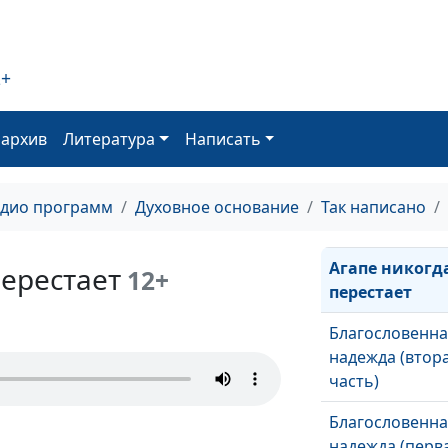
Истинный Изр
(четвертая час
Истинный Изр
2+
(третья часть)
Истинный Изр
оархив
Литература
Написать
(вторая часть)
Истинный Изр
адио программ
Духовное основание
Так написано
(первая часть)
Агапе никогд
перестает
12+
перестает
Благословенн
надежда (втор
часть)
Благословенн
надежда (перв