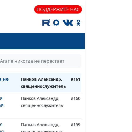
аиль
Панков Александр,
#165
ПОДДЕРЖИТЕ НАС
ть)
священнослужитель
аиль
Панков Александр,
#164
священнослужитель
аиль
Панков Александр,
#163
священнослужитель
аиль
Панков Александр,
#162
Агапе никогда не перестает
священнослужитель
а не
Панков Александр,
#161
священнослужитель
ая
Панков Александр,
#160
ая
священнослужитель
ая
Панков Александр,
#159
ая
священнослужитель