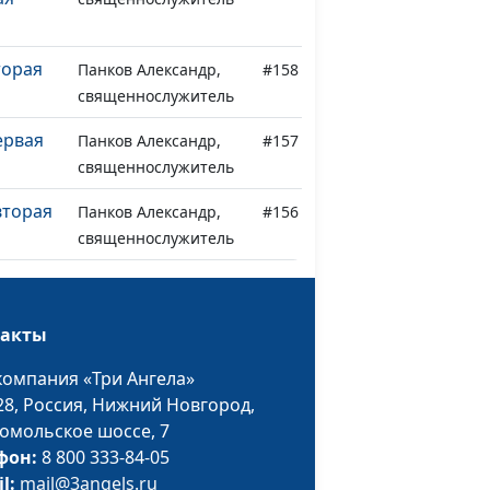
торая
Панков Александр,
#158
священнослужитель
ервая
Панков Александр,
#157
священнослужитель
вторая
Панков Александр,
#156
священнослужитель
первая
Панков Александр,
#155
священнослужитель
такты
сте
Панков Александр,
#154
компания «Три Ангела»
священнослужитель
28,
Россия, Нижний Новгород,
сте
Панков Александр,
#153
омольское шоссе, 7
священнослужитель
фон:
8 800 333-84-05
il:
mail@3angels.ru