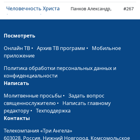
Человечность Христа
Панков Александр,
#267
(вторая часть)
священнослужитель
Человечность Христа
Панков Александр,
#266
Посмотреть
(первая часть)
священнослужитель
Онлайн ТВ
•
Архив ТВ программ
•
Мобильное
Утверждение
Панков Александр,
#265
приложение
наследства
священнослужитель
Политика обработки персональных данных и
Предназначение
Панков Александр,
#264
конфиденциальности
закона
священнослужитель
Написать
Мирный план
Панков Александр,
#263
Молитвенные просьбы
•
Задать вопрос
священнослужитель
священнослужителю
•
Написать главному
Распятая любовь
редактору
•
Техподдержка
Панков Александр,
#262
Контакты
священнослужитель
Сила Христа
Телекомпания «Три Ангела»
Панков Александр,
#261
603028,
Россия, Нижний Новгород,
Комсомольское
священнослужитель