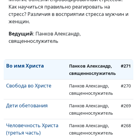
Жизненные заботы
Как научиться правильно реагировать на
Панков Александр,
#274
стресс? Различия в восприятии стресса мужчин и
священнослужитель
женщин.
Бремена друг друга
Панков Александр,
#273
Ведущий
: Панков Александр,
священнослужитель
священнослужитель
Жизнь по Духу
Панков Александр,
#272
священнослужитель
Во имя Христа
Панков Александр,
#271
священнослужитель
Свобода во Христе
Панков Александр,
#270
священнослужитель
Дети обетования
Панков Александр,
#269
священнослужитель
Человечность Христа
Панков Александр,
#268
(третья часть)
священнослужитель