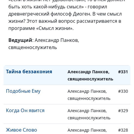
священнослужитель
быть хоть какой-нибудь смысл» - говорил
Святой Дух говорит
древнегреческий философ Диоген. В чем смысл
Александр Панков,
#334
"нет"
жизни? Этот важный вопрос рассматривается в
священнослужитель
программе «Смысл жизни».
Разрушение дел
Александр Панков,
#333
дьявола
Ведущий
: Александр Панков,
священнослужитель
священнослужитель
Тайна праведности
Александр Панков,
#332
священнослужитель
Тайна беззакония
Александр Панков,
#331
священнослужитель
Подобные Ему
Александр Панков,
#330
священнослужитель
Когда Он явится
Александр Панков,
#329
священнослужитель
Живое Слово
Александр Панков,
#328