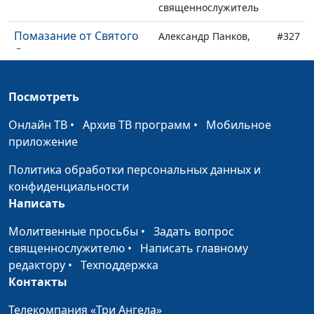
священнослужитель
Помазание от Святого
Александр Панков,
#327
Духа
священнослужитель
Антихристы
Александр Панков,
#326
Посмотреть
священнослужитель
Онлайн ТВ
•
Архив ТВ программ
•
Мобильное
И мир проходит
Александр Панков,
#325
приложение
священнослужитель
Политика обработки персональных данных и
Возрастание в
Александр Панков,
#324
конфиденциальности
благодати
священнослужитель
Написать
Истинное христианство
Александр Панков,
#323
Молитвенные просьбы
•
Задать вопрос
священнослужитель
священнослужителю
•
Написать главному
Познали Его... и
редактору
•
Техподдержка
Александр Панков,
#322
пребываем в Нем
Контакты
священнослужитель
Оправдание греха
Телекомпания «Три Ангела»
Александр Панков,
#321