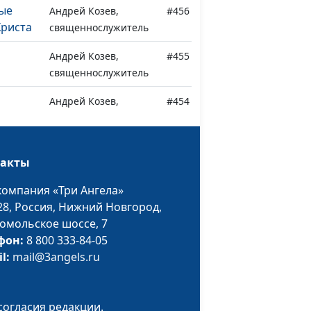
ые
Андрей Козев,
#456
Христа
священнослужитель
Андрей Козев,
#455
священнослужитель
Андрей Козев,
#454
священнослужитель
Эдуард Егизарян,
#453
такты
магистр богословия
компания «Три Ангела»
Эдуард Егизарян,
#452
28,
Россия, Нижний Новгород,
магистр богословия
омольское шоссе, 7
 голод
Эдуард Егизарян,
#451
фон:
8 800 333-84-05
магистр богословия
il:
mail@3angels.ru
мир
Эдуард Егизарян,
#450
магистр богословия
согласия редакции.