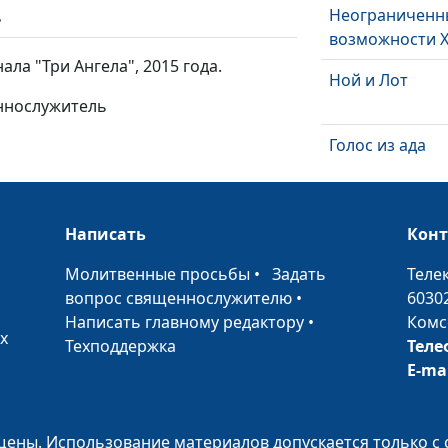
Неограниченн
ь
возможности 
ла "Три Ангела", 2015 года.
Ной и Лот
еннослужитель
Голос из ада
Явление Царя
Написать
Кон
•
Молитвенные просьбы
•
Задать
Теле
Души под
вопрос священнослужителю
•
6030
жертвенником
Написать главному редактору
•
Комс
х
Добровольный
Техподдержка
Теле
E-ma
Похищенный 
ены. Использование материалов допускается только с 