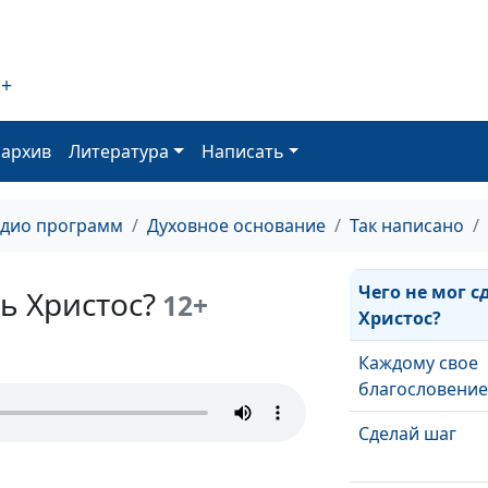
Божья воля
Лучшее Богу
2+
Отношение к
оархив
Литература
Написать
несправедлив
Власть языка
адио программ
Духовное основание
Так написано
Чего не мог с
ь Христос?
12+
Христос?
Каждому свое
благословени
Сделай шаг