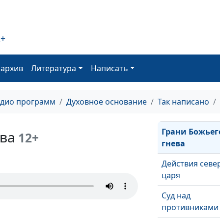
Молчание на 
Знамена колен
2+
Израилевых
Вы - свет мира
оархив
Литература
Написать
Четыре принц
адио программ
Духовное основание
Так написано
истины
Грани Божьег
ева
12+
гнева
Действия севе
царя
Суд над
противниками