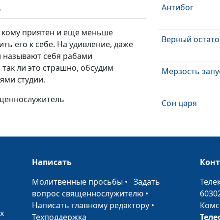
Антибог
ь
о кому приятен и еще меньше
Верный остато
ть его к себе. На удивление, даже
и называют себя рабами
 так ли это страшно, обсудим
Мерзость запу
ями студии.
вященнослужитель
Сон царя
Христос в книг
пророка Дани
Написать
Кон
Истинная вера
•
Молитвенные просьбы
•
Задать
Теле
вопрос священнослужителю
•
6030
Особый путь
Написать главному редактору
•
Комс
х
Техподдержка
Теле