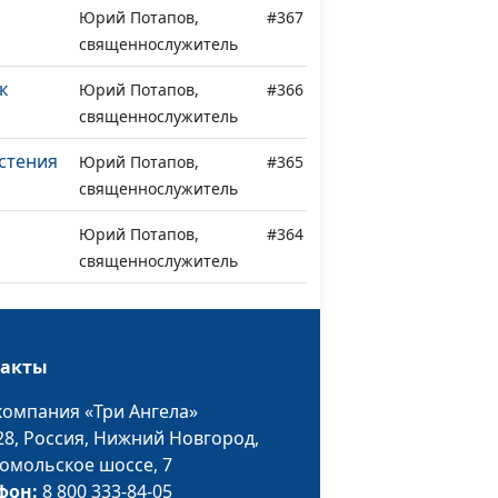
Юрий Потапов,
#367
священнослужитель
к
Юрий Потапов,
#366
священнослужитель
стения
Юрий Потапов,
#365
священнослужитель
Юрий Потапов,
#364
священнослужитель
е
Юрий Потапов,
#363
ила
священнослужитель
такты
Юрий Потапов,
#362
священнослужитель
компания «Три Ангела»
28,
Россия, Нижний Новгород,
Валерий Переверзин,
#361
омольское шоссе, 7
священнослужитель
фон:
8 800 333-84-05