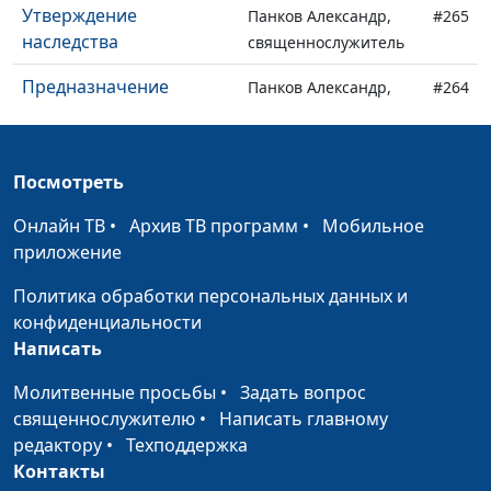
Утверждение
Панков Александр,
#265
наследства
священнослужитель
Предназначение
Панков Александр,
#264
закона
священнослужитель
Мирный план
Панков Александр,
#263
Посмотреть
священнослужитель
Онлайн ТВ
•
Архив ТВ программ
•
Мобильное
Распятая любовь
Панков Александр,
#262
приложение
священнослужитель
Политика обработки персональных данных и
Сила Христа
Панков Александр,
#261
конфиденциальности
священнослужитель
Написать
Истина Евангелия
Панков Александр,
#260
Молитвенные просьбы
•
Задать вопрос
священнослужитель
священнослужителю
•
Написать главному
Объединенные
редактору
•
Техподдержка
Панков Александр,
#259
благовестием
Контакты
священнослужитель