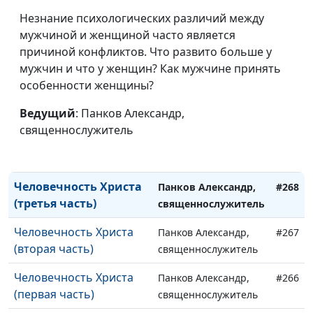
Жизнь по Духу
Панков Александр,
#272
Незнание психологических различий между
священнослужитель
мужчиной и женщиной часто является
Во имя Христа
причиной конфликтов. Что развито больше у
Панков Александр,
#271
мужчин и что у женщин? Как мужчине принять
священнослужитель
особенности женщины?
Свобода во Христе
Панков Александр,
#270
Ведущий
: Панков Александр,
священнослужитель
священнослужитель
Дети обетования
Панков Александр,
#269
священнослужитель
Человечность Христа
Панков Александр,
#268
(третья часть)
священнослужитель
Человечность Христа
Панков Александр,
#267
(вторая часть)
священнослужитель
Человечность Христа
Панков Александр,
#266
(первая часть)
священнослужитель