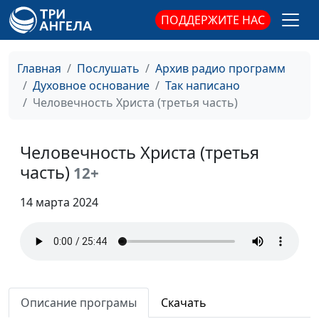
Перед выбором
Руслан Фазлеев,
#279
священнослужитель
ПОДДЕРЖИТЕ НАС
Слово Господа к Илии
Руслан Фазлеев,
#278
священнослужитель
Главная
Послушать
Архив радио программ
Духовное основание
Так написано
Призвание Илии
Руслан Фазлеев,
#277
Человечность Христа (третья часть)
священнослужитель
Крест Господа
Панков Александр,
#276
Человечность Христа (третья
священнослужитель
часть)
12+
Сеяние и жатва
Панков Александр,
#275
14 марта 2024
священнослужитель
Жизненные заботы
Панков Александр,
#274
священнослужитель
Бремена друг друга
Панков Александр,
#273
священнослужитель
Описание програмы
Скачать