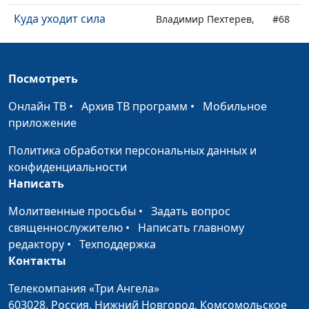
Куда уходит сила
Владимир Пехтерев,
#68
священнослужитель
Евангелие
Марат Давлетшин,
#67
Посмотреть
священнослужитель
Онлайн ТВ
•
Архив ТВ программ
•
Мобильное
Мир с Богом
Марат Давлетшин,
#66
приложение
священнослужитель
Политика обработки персональных данных и
Вера фактам
Марат Давлетшин,
#65
конфиденциальности
священнослужитель
Написать
Евангелие в действии
Марат Давлетшин,
#64
Молитвенные просьбы
•
Задать вопрос
священнослужитель
священнослужителю
•
Написать главному
Новый статус
редактору
•
Техподдержка
Марат Давлетшин,
#63
Контакты
священнослужитель
Спаситель
Телекомпания «Три Ангела»
Александр
#62
603028,
Россия, Нижний Новгород,
Комсомольское
Артюшенко,