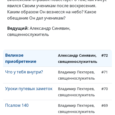
Есть о чем подумать...
явился Своим ученикам после воскресения.
Александр Синявин,
#75
Каким образом Он вознесся на небо? Какое
священнослужитель
обещание Он дал ученикам?
Драгоценное в
Александр Синявин,
#74
ничтожном
Ведущий
: Александр Синявин,
священнослужитель
священнослужитель
Не все то золото, что
Александр Синявин,
#73
блестит
священнослужитель
Великое
Александр Синявин,
#72
приобретение
священнослужитель
Что у тебя внутри?
Владимир Пехтерев,
#71
священнослужитель
Уроки путевых заметок
Владимир Пехтерев,
#70
священнослужитель
Псалом 140
Владимир Пехтерев,
#69
священнослужитель