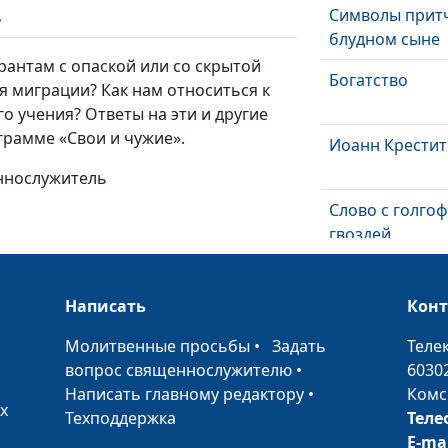
Символы прит
ь
блудном сыне
рантам с опаской или со скрытой
Богатство
я миграции? Как нам относиться к
о учения? Ответы на эти и другие
рамме «Свои и чужие».
Иоанн Крестит
еннослужитель
Слово с голго
гвоздей
Брак в Кане
Галилейской
Написать
Кон
Наставь юнош
•
Молитвенные просьбы
•
Задать
Теле
начале пути ег
вопрос священнослужителю
•
6030
Написать главному редактору
•
Комс
Бог есть любо
х
Техподдержка
Теле
E-ma