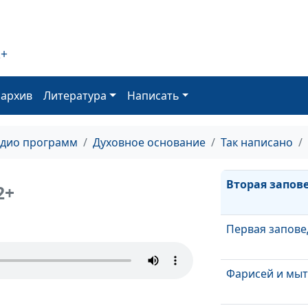
Шестая запов
Пятая заповед
2+
Четвертая зап
оархив
Литература
Написать
Третья запове
адио программ
Духовное основание
Так написано
Вторая запов
2+
Первая запове
Фарисей и мы