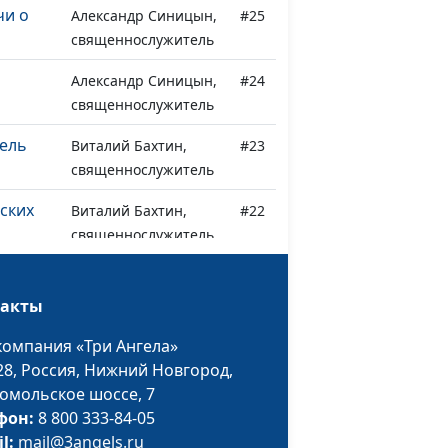
чи о
Александр Синицын,
#25
священнослужитель
Александр Синицын,
#24
священнослужитель
ель
Виталий Бахтин,
#23
священнослужитель
фских
Виталий Бахтин,
#22
священнослужитель
Виталий Бахтин,
#21
священнослужитель
такты
у при
Александр Синявин,
#20
компания «Три Ангела»
о
священнослужитель
28,
Россия, Нижний Новгород,
омольское шоссе, 7
вь
Александр Синявин,
#19
фон:
8 800 333-84-05
священнослужитель
il:
mail@3angels.ru