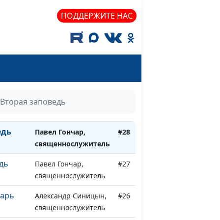
едь
Павел Гончар,
#32
ПОДДЕРЖИТЕ НАС
священнослужитель
ь
Павел Гончар,
#31
священнослужитель
оведь
Павел Гончар,
#30
священнослужитель
дь
Павел Гончар,
#29
Вторая заповедь
священнослужитель
едь
Павел Гончар,
#28
священнослужитель
дь
Павел Гончар,
#27
священнослужитель
тарь
Александр Синицын,
#26
священнослужитель