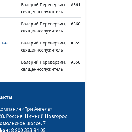
Валерий Переверзин,
#361
священнослужитель
Валерий Переверзин,
#360
священнослужитель
тье
Валерий Переверзин,
#359
священнослужитель
Валерий Переверзин,
#358
священнослужитель
изыва
Валерий Переверзин,
#357
священнослужитель
такты
щий от
Валерий Переверзин,
#356
священнослужитель
компания «Три Ангела»
28,
Россия, Нижний Новгород,
Валерий Переверзин,
#355
омольское шоссе, 7
осподе
священнослужитель
фон:
8 800 333-84-05