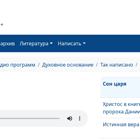
Суд над
противниками
Антибог
2+
Верный остато
оархив
Литература
Написать
Мерзость запу
адио программ
Духовное основание
Так написано
Сон царя
Христос в книг
пророка Дани
Истинная вера