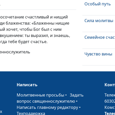
Особый путь
ь
восочетание счастливый и нищий
Сила молитвы
еди блаженства: «Блаженны нищие
ый хочет, чтобы Бог был с ним
вкушением: ты выразил, и знаешь,
Семейное счас
гда тебе будет счастье.
щеннослужитель
Чувство вины
Три Божьих пр
Написать
Кон
Пророк, бегаю
Бога
•
Молитвенные просьбы
•
Задать
Теле
вопрос священнослужителю
•
6030
Радуйтесь,
Написать главному редактору
•
Комс
праведные о Г
х
Техподдержка
Теле