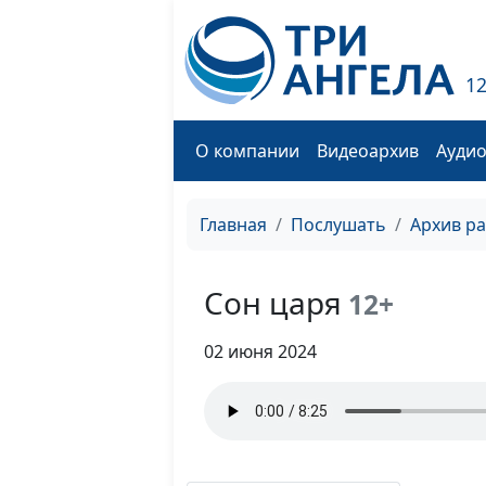
1
О компании
Видеоархив
Ауди
Главная
Послушать
Архив р
Сон царя
12+
02 июня 2024