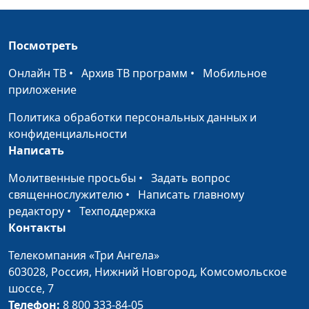
Носите бремена друг
Панков Александр,
#181
друга (вторая часть)
священнослужитель
Посмотреть
Носите бремена друг
Панков Александр,
#180
Онлайн ТВ
•
Архив ТВ программ
•
Мобильное
друга (первая часть)
священнослужитель
приложение
Отношение к
Панков Александр,
#179
Политика обработки персональных данных и
немощным в вере
священнослужитель
конфиденциальности
(вторая часть)
Написать
Отношение к
Панков Александр,
#178
Молитвенные просьбы
•
Задать вопрос
немощным в вере
священнослужитель
священнослужителю
•
Написать главному
(первая часть)
редактору
•
Техподдержка
Контакты
Не время спать (вторая
Панков Александр,
#177
часть)
священнослужитель
Телекомпания «Три Ангела»
603028,
Россия, Нижний Новгород,
Комсомольское
Не время спать (первая
Панков Александр,
#176
шоссе, 7
часть)
священнослужитель
Телефон:
8 800 333-84-05