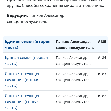
других. Способы сохранения мира в отношениях.
Кризис в Коринфе
Панков Александр,
#187
(вторая часть)
Ведущий
: Панков Александр,
священнослужитель
священнослужитель
Кризис в Коринфе
Панков Александр,
#186
(первая часть)
священнослужитель
Единая семья (вторая
Панков Александр,
#185
часть)
священнослужитель
Единая семья (первая
Панков Александр,
#184
часть)
священнослужитель
Соответствующее
Панков Александр,
#183
служение (вторая
священнослужитель
часть)
Соответствующее
Панков Александр,
#182
служение (первая
священнослужитель
часть)