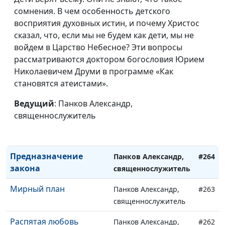
священнослужитель
сомнения. В чем особенность детского
восприятия духовных истин, и почему Христос
Человечность Христа
Панков Александр,
#268
сказал, что, если мы не будем как дети, мы не
(третья часть)
священнослужитель
войдем в Царство Небесное? Эти вопросы
Человечность Христа
рассматриваются доктором богословия Юрием
Панков Александр,
#267
(вторая часть)
Николаевичем Друми в программе «Как
священнослужитель
становятся атеистами».
Человечность Христа
Панков Александр,
#266
(первая часть)
Ведущий
: Панков Александр,
священнослужитель
священнослужитель
Утверждение
Панков Александр,
#265
наследства
священнослужитель
Предназначение
Панков Александр,
#264
закона
священнослужитель
Мирный план
Панков Александр,
#263
священнослужитель
Распятая любовь
Панков Александр,
#262