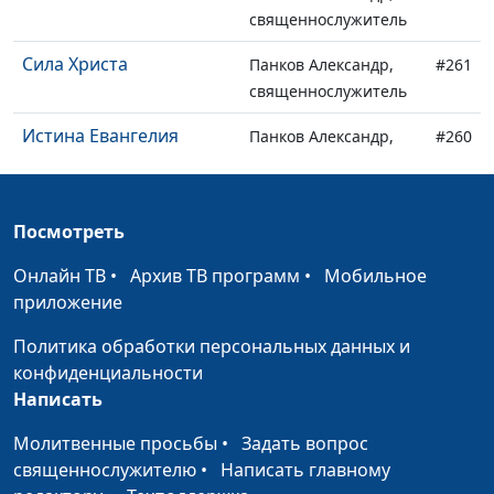
священнослужитель
Сила Христа
Панков Александр,
#261
священнослужитель
Истина Евангелия
Панков Александр,
#260
священнослужитель
Объединенные
Панков Александр,
#259
Посмотреть
благовестием
священнослужитель
Онлайн ТВ
•
Архив ТВ программ
•
Мобильное
Откровение Бога
Панков Александр,
#258
приложение
священнослужитель
Политика обработки персональных данных и
Отступление от истины
Панков Александр,
#257
конфиденциальности
священнослужитель
Написать
Полное Евангелие
Панков Александр,
#256
Молитвенные просьбы
•
Задать вопрос
(третья часть)
священнослужитель
священнослужителю
•
Написать главному