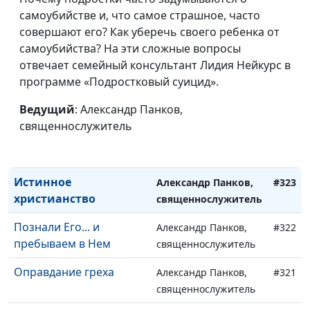
Помазание от Святого
Александр Панков,
#327
самоубийстве и, что самое страшное, часто
Духа
священнослужитель
совершают его? Как уберечь своего ребенка от
Антихристы
самоубийства? На эти сложные вопросы
Александр Панков,
#326
отвечает семейный консультант Лидия Нейкурс в
священнослужитель
программе «Подростковый суицид».
И мир проходит
Александр Панков,
#325
Ведущий
: Александр Панков,
священнослужитель
священнослужитель
Возрастание в
Александр Панков,
#324
благодати
священнослужитель
Истинное
Александр Панков,
#323
христианство
священнослужитель
Познали Его... и
Александр Панков,
#322
пребываем в Нем
священнослужитель
Оправдание греха
Александр Панков,
#321
священнослужитель