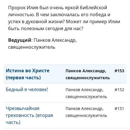
часть)
священнослужитель
Пророк Илия был очень яркой библейской
Жизнь в духе (вторая
личностью. В чем заключалась его победа и
Панков Александр,
#156
часть)
успех в духовной жизни? Может ли пример Илии
священнослужитель
быть полезным сегодня для нас?
Жизнь в духе (первая
Панков Александр,
#155
часть)
Ведущий
: Панков Александр,
священнослужитель
священнослужитель
Истина во Христе
Панков Александр,
#154
(вторая часть)
священнослужитель
Истина во Христе
Панков Александр,
#153
(первая часть)
священнослужитель
Бедный я человек!
Панков Александр,
#152
священнослужитель
Чрезвычайная
Панков Александр,
#151
греховность (вторая
священнослужитель
часть)