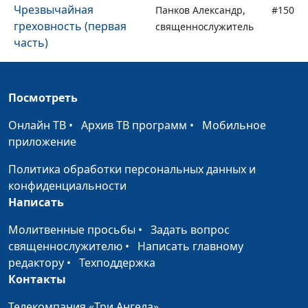
Чрезвычайная
Панков Александр,
#150
греховность (первая
священнослужитель
часть)
Мы уже не под законом
Панков Александр,
#149
(вторая часть)
священнослужитель
Посмотреть
Мы уже не под законом
Панков Александр,
#148
Онлайн ТВ
•
Архив ТВ программ
•
Мобильное
(первая часть)
священнослужитель
приложение
Рабы Божьи (вторая
Панков Александр,
#147
Политика обработки персональных данных и
часть)
священнослужитель
конфиденциальности
Написать
Рабы Божьи (первая
Панков Александр,
#146
часть)
священнослужитель
Молитвенные просьбы
•
Задать вопрос
священнослужителю
•
Написать главному
Под благодатью
Панков Александр,
#145
редактору
•
Техподдержка
(вторая часть)
священнослужитель
Контакты
Под благодатью
Панков Александр,
#144
Телекомпания «Три Ангела»