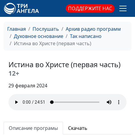
(третья часть)
священнослужитель
ПОДДЕРЖИТЕ НАС
Истинный Израиль
Панков Александр,
#163
(вторая часть)
священнослужитель
Главная
Послушать
Архив радио программ
Истинный Израиль
Панков Александр,
#162
Духовное основание
Так написано
(первая часть)
священнослужитель
Истина во Христе (первая часть)
Агапе никогда не
Панков Александр,
#161
перестает
священнослужитель
Истина во Христе (первая часть)
Благословенная
Панков Александр,
#160
12+
надежда (вторая часть)
священнослужитель
29 февраля 2024
Благословенная
Панков Александр,
#159
надежда (первая часть)
священнослужитель
Дети Божьи (вторая
Панков Александр,
#158
часть)
священнослужитель
Описание програмы
Скачать
Дети Божьи (первая
Панков Александр,
#157